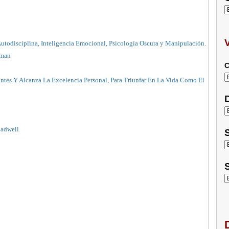
utodisciplina, Inteligencia Emocional, Psicología Oscura y Manipulación.
eman
C
ntes Y Alcanza La Excelencia Personal, Para Triunfar En La Vida Como El
D
ladwell
S
S
D