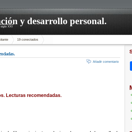
ación y desarrollo personal.
siglo XXI
itante
19 conectados
mendadas.
Ańadir comentario
ros. Lecturas recomendadas.