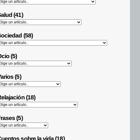
alud (41)
ociedad (58)
cio (5)
arios (5)
elajación (18)
rases (5)
uentos sobre la vida (18)