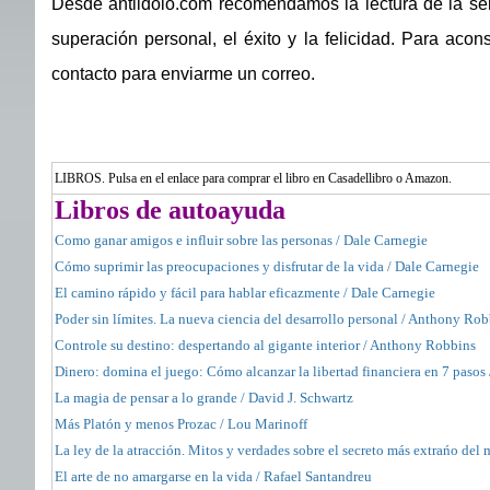
Desde antiidolo.com recomendamos la lectura de la serie
superación personal, el éxito y la felicidad. Para acons
contacto para enviarme un correo.
LIBROS. Pulsa en el enlace para comprar el libro en Casadellibro o Amazon.
Libros de autoayuda
Como ganar amigos e influir sobre las personas / Dale Carnegie
Cómo suprimir las preocupaciones y disfrutar de la vida / Dale Carnegie
El camino rápido y fácil para hablar eficazmente / Dale Carnegie
Poder sin límites. La nueva ciencia del desarrollo personal / Anthony Ro
Controle su destino: despertando al gigante interior / Anthony Robbins
Dinero: domina el juego: Cómo alcanzar la libertad financiera en 7 paso
La magia de pensar a lo grande / David J. Schwartz
Más Platón y menos Prozac / Lou Marinoff
La ley de la atracción. Mitos y verdades sobre el secreto más extrańo del
El arte de no amargarse en la vida / Rafael Santandreu