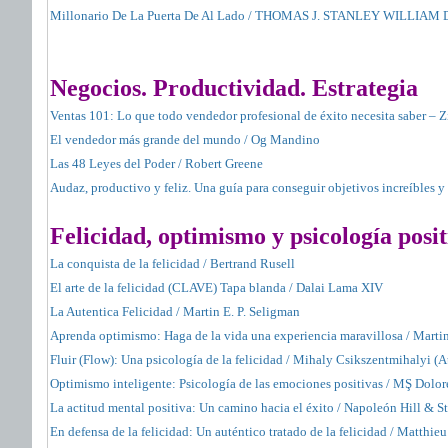
Millonario De La Puerta De Al Lado / THOMAS J. STANLEY WILLIAM
Negocios. Productividad. Estrategia
Ventas 101: Lo que todo vendedor profesional de éxito necesita saber – Z
El vendedor más grande del mundo / Og Mandino
Las 48 Leyes del Poder / Robert Greene
Audaz, productivo y feliz. Una guía para conseguir objetivos increíbles 
Felicidad, optimismo y psicología posit
La conquista de la felicidad / Bertrand Rusell
El arte de la felicidad (CLAVE) Tapa blanda / Dalai Lama XIV
La Autentica Felicidad / Martin E. P. Seligman
Aprenda optimismo: Haga de la vida una experiencia maravillosa / Martin
Fluir (Flow): Una psicología de la felicidad / Mihaly Csikszentmihalyi (A
Optimismo inteligente: Psicología de las emociones positivas / MŞ Dolo
La actitud mental positiva: Un camino hacia el éxito / Napoleón Hill & 
En defensa de la felicidad: Un auténtico tratado de la felicidad / Matthie