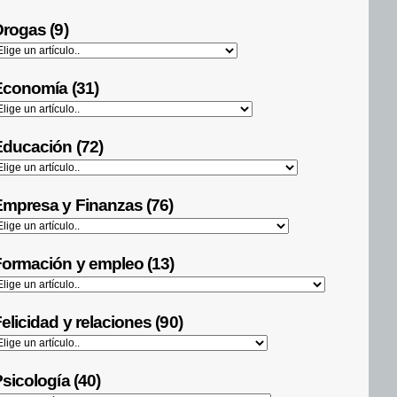
rogas (9)
Economía (31)
ducación (72)
mpresa y Finanzas (76)
ormación y empleo (13)
elicidad y relaciones (90)
sicología (40)