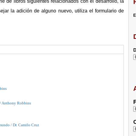
 de libros siguientes relacionados con el desarrollo, la
ejar la adición de alguno nuevo, utiliza el formulario de
E
D
bbins
P
s / Anthony Robbins
C
 mundo / Dr. Camilo Cruz