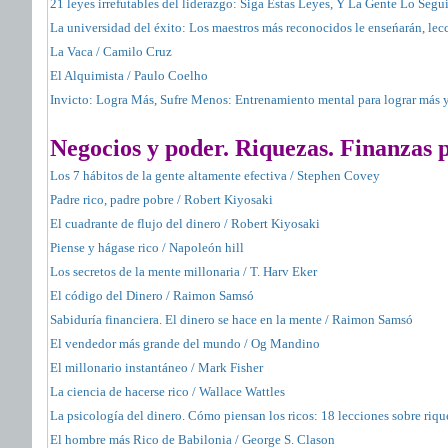
21 leyes irrefutables del liderazgo: Siga Estas Leyes, Y La Gente Lo Segu
La universidad del éxito: Los maestros más reconocidos le enseńarán, lec
La Vaca / Camilo Cruz
El Alquimista / Paulo Coelho
Invicto: Logra Más, Sufre Menos: Entrenamiento mental para lograr más 
Negocios y poder. Riquezas. Finanzas p
Los 7 hábitos de la gente altamente efectiva / Stephen Covey
Padre rico, padre pobre / Robert Kiyosaki
El cuadrante de flujo del dinero / Robert Kiyosaki
Piense y hágase rico / Napoleón hill
Los secretos de la mente millonaria / T. Harv Eker
El código del Dinero / Raimon Samsó
Sabiduría financiera. El dinero se hace en la mente / Raimon Samsó
El vendedor más grande del mundo / Og Mandino
El millonario instantáneo / Mark Fisher
La ciencia de hacerse rico / Wallace Wattles
La psicología del dinero. Cómo piensan los ricos: 18 lecciones sobre riq
El hombre más Rico de Babilonia / George S. Clason