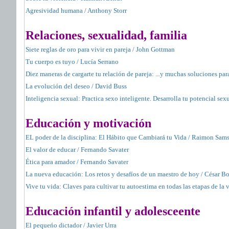
Agresividad humana / Anthony Storr
Relaciones, sexualidad, familia
Siete reglas de oro para vivir en pareja / John Gottman
Tu cuerpo es tuyo / Lucía Serrano
Diez maneras de cargarte tu relación de pareja: ...y muchas soluciones para
La evolución del deseo / David Buss
Inteligencia sexual: Practica sexo inteligente. Desarrolla tu potencial se
Educación y motivación
EL poder de la disciplina: El Hábito que Cambiará tu Vida / Raimon Sam
El valor de educar / Fernando Savater
Ética para amador / Fernando Savater
La nueva educación: Los retos y desafíos de un maestro de hoy / César B
Vive tu vida: Claves para cultivar tu autoestima en todas las etapas de la 
Educación infantil y adolesceente
El pequeńo dictador / Javier Urra