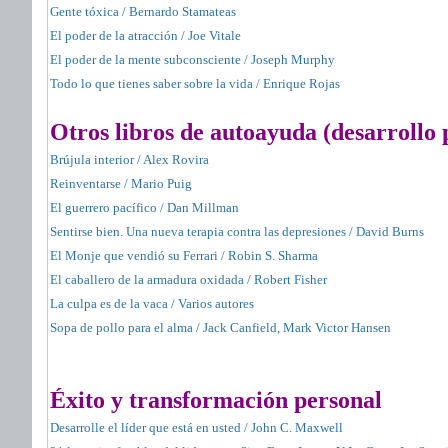
Gente tóxica / Bernardo Stamateas
El poder de la atracción / Joe Vitale
El poder de la mente subconsciente / Joseph Murphy
Todo lo que tienes saber sobre la vida / Enrique Rojas
Otros libros de autoayuda (desarrollo 
Brújula interior / Alex Rovira
Reinventarse / Mario Puig
El guerrero pacífico / Dan Millman
Sentirse bien. Una nueva terapia contra las depresiones / David Burns
El Monje que vendió su Ferrari / Robin S. Sharma
El caballero de la armadura oxidada / Robert Fisher
La culpa es de la vaca / Varios autores
Sopa de pollo para el alma / Jack Canfield, Mark Victor Hansen
Éxito y transformación personal
Desarrolle el líder que está en usted / John C. Maxwell