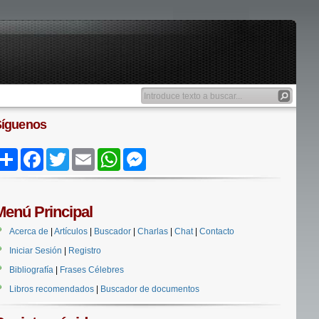
Síguenos
Share
Facebook
Twitter
Email
WhatsApp
Messenger
Menú Principal
Acerca de
|
Artículos
|
Buscador
|
Charlas
|
Chat
|
Contacto
Iniciar Sesión
|
Registro
Bibliografía
|
Frases Célebres
Libros recomendados
|
Buscador de documentos