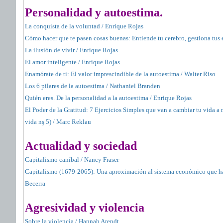
Personalidad y autoestima.
La conquista de la voluntad / Enrique Rojas
Cómo hacer que te pasen cosas buenas: Entiende tu cerebro, gestiona tus
La ilusión de vivir / Enrique Rojas
El amor inteligente / Enrique Rojas
Enamórate de ti: El valor imprescindible de la autoestima / Walter Riso
Los 6 pilares de la autoestima / Nathaniel Branden
Quién eres. De la personalidad a la autoestima / Enrique Rojas
El Poder de la Gratitud: 7 Ejercicios Simples que van a cambiar tu vida a 
vida nş 5) / Marc Reklau
Actualidad y sociedad
Capitalismo caníbal / Nancy Fraser
Capitalismo (1679-2065): Una aproximación al sistema económico que ha
Becerra
Agresividad y violencia
Sobre la violencia / Hannah Arendt