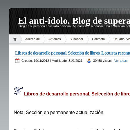
El anti-ídolo. Blog de super
Blog de superación desarrollo personal. Aprendiendo a pensar. Una educación del 
Acerca de
Artículos
Buscador
Contacto
Usuario: Vis
Libros de desarrollo personal. Selección de libros. Lecturas reco
Creado: 19/11/2012 | Modificado: 31/1/2021
30450 visitas |
Ver todas
Libros de desarrollo personal. Selección de lib
Nota: Sección en permanente actualización.