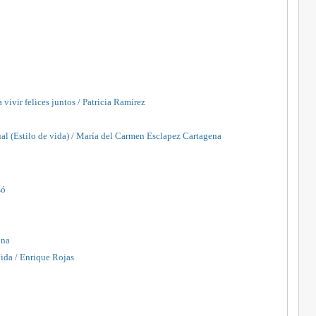
 vivir felices juntos / Patricia Ramírez
xual (Estilo de vida) / María del Carmen Esclapez Cartagena
só
ona
vida / Enrique Rojas