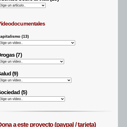
Vídeodocumentales
apitalismo (13)
rogas (7)
alud (9)
ociedad (5)
ona a este proyecto (paypal / tarjeta)