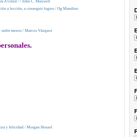
ira A Usted / / John C. Maxwell
ción a lección, a conseguir logros / Og Mandino
D
y sufrir menos / Marcos Vázquez
ersonales.
E
E
F
F
ueza y felicidad / Morgan Housel
P