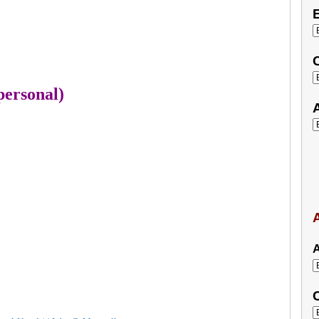
E
C
personal)
A
A
A
C