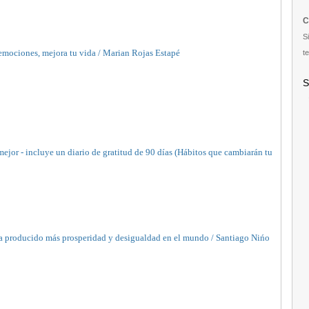
C
S
 emociones, mejora tu vida / Marian Rojas Estapé
te
S
mejor - incluye un diario de gratitud de 90 días (Hábitos que cambiarán tu
 producido más prosperidad y desigualdad en el mundo / Santiago Nińo