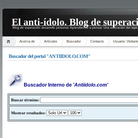
El anti-ídolo. Blog de superac
Blog de superación desarrollo personal. Aprendiendo a pensar. Una educación del siglo
Acerca de
Artículos
Buscador
Contacto
Usuario: Visitant
Buscador del portal "ANTIIDOLO.COM"
Buscador Interno de
'Antiidolo.com'
Buscar término:
Mostrar resultados: