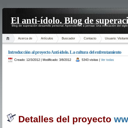
El anti-ídolo. Blog de superac
Blog de superación desarrollo personal. Aprendiendo a pensar. Una educación del siglo
Acerca de
Artículos
Buscador
Contacto
Usuario: Visitant
Introducción al proyecto Anti-ídolo. La cultura del enfrentamiento
Creado: 12/3/2012 | Modificado: 3/8/2012
5343 visitas |
Ver todas
Detalles del proyecto
ww