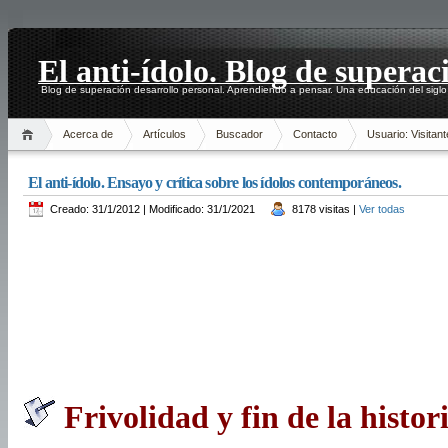
El anti-ídolo. Blog de superac
Blog de superación desarrollo personal. Aprendiendo a pensar. Una educación del siglo
Acerca de
Artículos
Buscador
Contacto
Usuario: Visitant
El anti-ídolo. Ensayo y crítica sobre los ídolos contemporáneos.
Creado: 31/1/2012 | Modificado: 31/1/2021
8178 visitas |
Ver todas
Frivolidad y fin de la histori