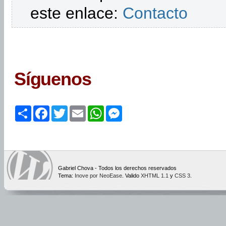
este enlace:
Contacto
Síguenos
Share
Facebook
Twitter
Email
WhatsApp
Messenger
Gabriel Chova - Todos los derechos reservados
Tema:
Inove por NeoEase
. Valido
XHTML 1.1
y
CSS 3
.