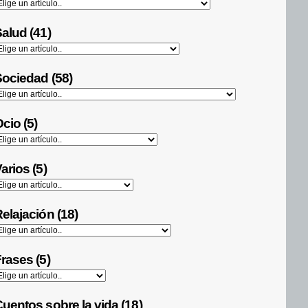
alud (41)
ociedad (58)
cio (5)
arios (5)
elajación (18)
rases (5)
uentos sobre la vida (18)