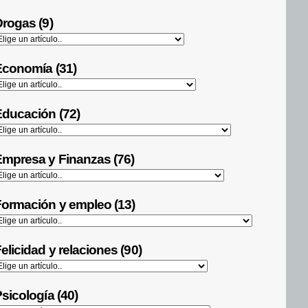
rogas (9)
Economía (31)
ducación (72)
mpresa y Finanzas (76)
ormación y empleo (13)
elicidad y relaciones (90)
sicología (40)