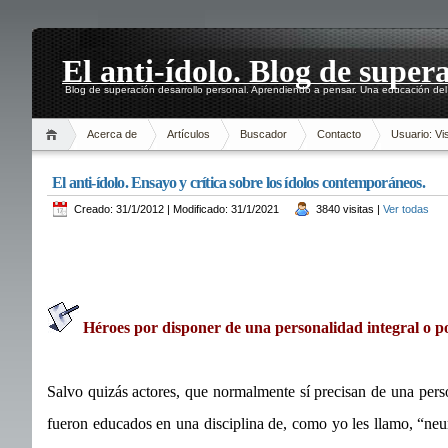
El anti-ídolo. Blog de super
Blog de superación desarrollo personal. Aprendiendo a pensar. Una educación del 
Acerca de
Artículos
Buscador
Contacto
Usuario: Vis
El anti-ídolo. Ensayo y crítica sobre los ídolos contemporáneos.
Creado: 31/1/2012 | Modificado: 31/1/2021
3840 visitas |
Ver todas
Héroes por disponer de una personalidad integral o pol
Salvo quizás actores, que normalmente sí precisan de una pers
fueron educados en una disciplina de, como yo les llamo, “neu