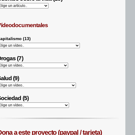
Vídeodocumentales
apitalismo (13)
rogas (7)
alud (9)
ociedad (5)
ona a este proyecto (paypal / tarjeta)