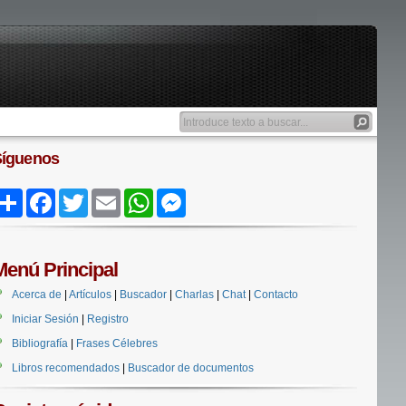
Síguenos
Share
Facebook
Twitter
Email
WhatsApp
Messenger
Menú Principal
Acerca de
|
Artículos
|
Buscador
|
Charlas
|
Chat
|
Contacto
Iniciar Sesión
|
Registro
Bibliografía
|
Frases Célebres
Libros recomendados
|
Buscador de documentos