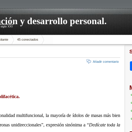
ación y desarrollo personal.
siglo XXI
itante
45 conectados
Ańadir comentario
ifacética.
onalidad multifuncional, la mayoría de ídolos de masas más bien
ronas unidireccionales”, expresión sinónima a “
Dedícate toda la