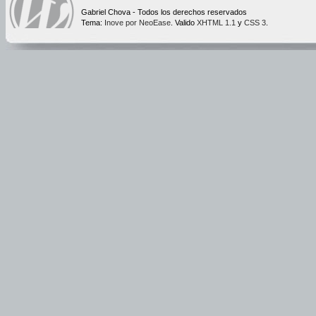
Gabriel Chova - Todos los derechos reservados
Tema:
Inove por NeoEase
. Valido
XHTML 1.1
y
CSS 3
.