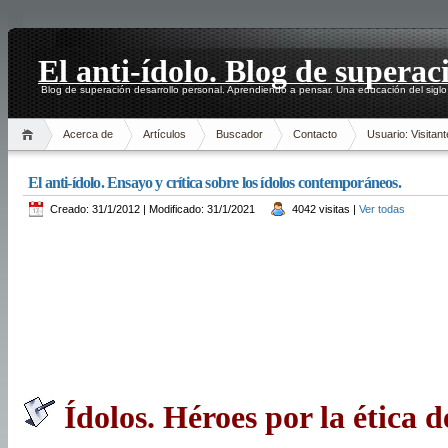
El anti-ídolo. Blog de superac
Blog de superación desarrollo personal. Aprendiendo a pensar. Una educación del siglo
Acerca de
Artículos
Buscador
Contacto
Usuario: Visitant
El anti-ídolo. Ensayo y crítica sobre los ídolos contemporáneos.
Creado: 31/1/2012 | Modificado: 31/1/2021
4042 visitas |
Ver todas
Ídolos. Héroes por la ética 