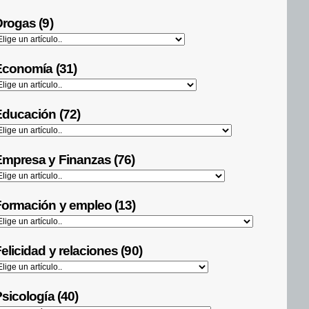
rogas (9)
Economía (31)
ducación (72)
mpresa y Finanzas (76)
ormación y empleo (13)
elicidad y relaciones (90)
sicología (40)