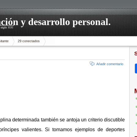
ación y desarrollo personal.
siglo XXI
itante
29 conectados
Ańadir comentario
lina determinada también se antoja un criterio discutible
príncipes valientes. Si tomamos ejemplos de deportes