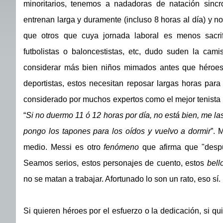
minoritarios, tenemos a nadadoras de natación sincr
entrenan larga y duramente (incluso 8 horas al día) y n
que otros que cuya jornada laboral es menos sacrif
futbolistas o baloncestistas, etc, dudo suden la ca
considerar más bien niños mimados antes que héroes
deportistas, estos necesitan reposar largas horas para
considerado por muchos expertos como el mejor tenista d
“
Si no duermo 11 ó 12 horas por día, no está bien, me la
pongo los tapones para los oídos y vuelvo a dormir
”. 
medio. Messi es otro
fenómeno
que afirma que "despu
Seamos serios, estos personajes de cuento, estos
bell
no se matan a trabajar. Afortunado lo son un rato, eso sí.
Si quieren héroes por el esfuerzo o la dedicación, si qu