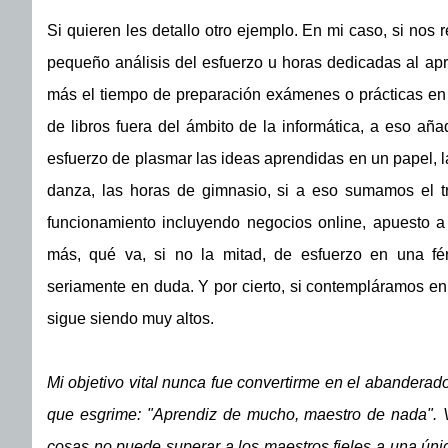
Si quieren les detallo otro ejemplo. En mi caso, si nos
pequeño análisis del esfuerzo u horas dedicadas al apre
más el tiempo de preparación exámenes o prácticas en ca
de libros fuera del ámbito de la informática, a eso aña
esfuerzo de plasmar las ideas aprendidas en un papel, l
danza, las horas de gimnasio, si a eso sumamos el tr
funcionamiento incluyendo negocios online, apuesto a
más, qué va, si no la mitad, de esfuerzo en una fér
seriamente en duda. Y por cierto, si contempláramos en 
sigue siendo muy altos.
Mi objetivo vital nunca fue convertirme en el abanderado
que esgrime: "Aprendiz de mucho, maestro de nada". 
cosas no puede superar a los maestros fieles a una única