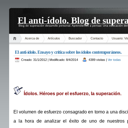
El anti-ídolo. Blog de super
Blog de superación desarrollo personal. Aprendiendo a pensar. Una educación del 
Acerca de
Artículos
Buscador
Contacto
Usuario: Vis
El anti-ídolo. Ensayo y crítica sobre los ídolos contemporáneos.
Creado: 31/1/2012 | Modificado: 8/4/2014
4389 visitas |
Ver todas
Ídolos. Héroes por el esfuerzo, la superación.
El volumen de esfuerzo consagrado en torno a una discip
a la hora de analizar el éxito de uno de nuestros 