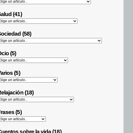
alud (41)
ociedad (58)
cio (5)
arios (5)
elajación (18)
rases (5)
uentos sobre la vida (18)