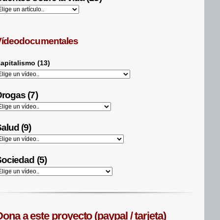
Vídeodocumentales
apitalismo (13)
rogas (7)
alud (9)
ociedad (5)
ona a este proyecto (paypal / tarjeta)