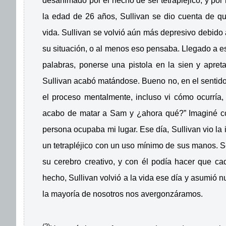
desanimado por el hecho de ser tetrapléjico, y por 
la edad de 26 años, Sullivan se dio cuenta de q
vida. Sullivan se volvió aún más depresivo debido
su situación, o al menos eso pensaba. Llegado a es
palabras, ponerse una pistola en la sien y apreta
Sullivan acabó matándose. Bueno no, en el sentido 
el proceso mentalmente, incluso vi cómo ocurría
acabo de matar a Sam y ¿ahora qué?” Imaginé c
persona ocupaba mi lugar. Ese día, Sullivan vio la i
un tetrapléjico con un uso mínimo de sus manos. S
su cerebro creativo, y con él podía hacer que ca
hecho, Sullivan volvió a la vida ese día y asumió 
la mayoría de nosotros nos avergonzáramos.