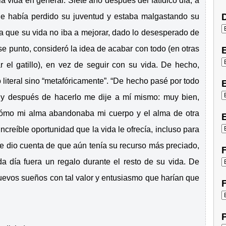
la vida en general. Siete año después del fatídico día, a
D
ue había perdido su juventud y estaba malgastando su
 a que su vida no iba a mejorar, dado lo desesperado de
e punto, consideró la idea de acabar con todo (en otras
r el gatillo), en vez de seguir con su vida. De hecho,
literal sino “metafóricamente”. “De hecho pasé por todo
E
, y después de hacerlo me dije a mí mismo: muy bien,
ómo mi alma abandonaba mi cuerpo y el alma de otra
E
ncreíble oportunidad que la vida le ofrecía, incluso para
e dio cuenta de que aún tenía su recurso más preciado,
F
da día fuera un regalo durante el resto de su vida. De
nuevos sueños con tal valor y entusiasmo que harían que
F
P