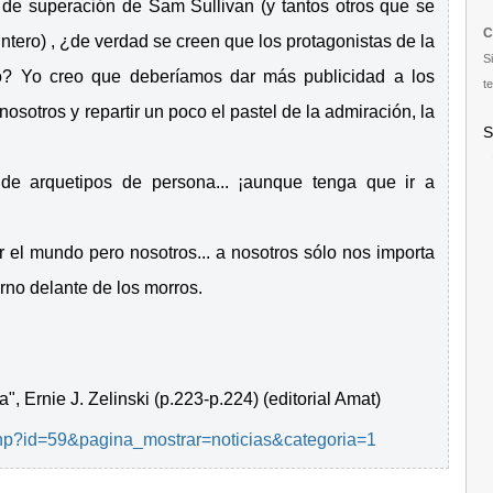
 de superación de Sam Sullivan (y tantos otros que se
C
intero) , ¿de verdad se creen que los protagonistas de la
S
to? Yo creo que deberíamos dar más publicidad a los
te
otros y repartir un poco el pastel de la admiración, la
S
o de arquetipos de persona... ¡aunque tenga que ir a
 el mundo pero nosotros... a nosotros sólo nos importa
rno delante de los morros.
", Ernie J. Zelinski (p.223-p.224) (editorial Amat)
a.php?id=59&pagina_mostrar=noticias&categoria=1