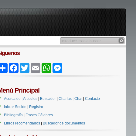
Síguenos
Share
Facebook
Twitter
Email
WhatsApp
Messenger
Menú Principal
Acerca de
|
Artículos
|
Buscador
|
Charlas
|
Chat
|
Contacto
Iniciar Sesión
|
Registro
Bibliografía
|
Frases Célebres
Libros recomendados
|
Buscador de documentos