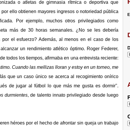
onizada o atletas de gimnasia rítmica o deportiva que
o por ello obtienen mayores ingresos o notoriedad pública
E
icada. Por ejemplo, muchos otros privilegiados como
miseta más de 30 horas semanales. ¿No se les debería
 por el esfuerzo? Además, al menos en el caso de los
D
 alcanzar un rendimiento atlético óptimo. Roger Federer,
e todos los tiempos, afirmaba en una entrevista reciente:
stimo. Cuando las mellizas lloran y estoy en un torneo, me
Más que un caso único se acerca al recogimiento onírico
és de jugar al fútbol lo que más me gusta es dormir".
os durmientes
, de talento innato privilegiado desde luego
P
C
ieren héroes por el hecho de afrontar sin queja un trabajo