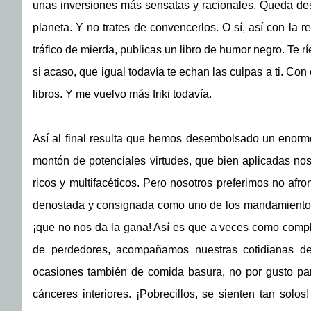
unas inversiones más sensatas y racionales. Queda des
planeta. Y no trates de convencerlos. O sí, así con la r
tráfico de mierda, publicas un libro de humor negro. Te r
si acaso, que igual todavía te echan las culpas a ti. Co
libros. Y me vuelvo más friki todavía.
Así al final resulta que hemos desembolsado un enorme
montón de potenciales virtudes, que bien aplicadas nos
ricos y multifacéticos. Pero nosotros preferimos no afron
denostada y consignada como uno de los mandamientos m
¡que no nos da la gana! Así es que a veces como comp
de perdedores, acompañamos nuestras cotidianas des
ocasiones también de comida basura, no por gusto pa
cánceres interiores. ¡Pobrecillos, se sienten tan solo