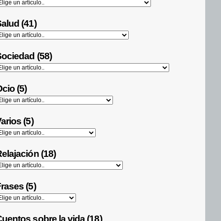
alud (41)
ociedad (58)
cio (5)
arios (5)
elajación (18)
rases (5)
uentos sobre la vida (18)