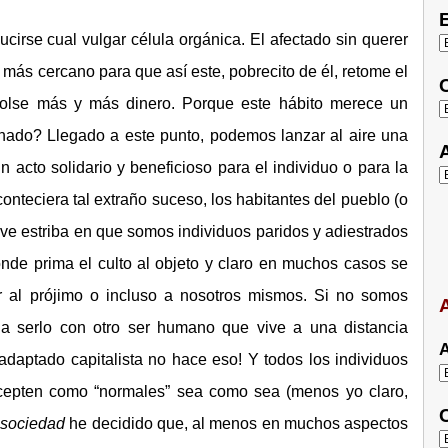
E
cirse cual vulgar célula orgánica. El afectado sin querer
 más cercano para que así este, pobrecito de él, retome el
C
olse más y más dinero. Porque este hábito merece un
ado? Llegado a este punto, podemos lanzar al aire una
A
n acto solidario y beneficioso para el individuo o para la
onteciera tal extraño suceso, los habitantes del pueblo (o
ave estriba en que somos individuos paridos y adiestrados
nde prima el culto al objeto y claro en muchos casos se
r al prójimo o incluso a nosotros mismos. Si no somos
A
 a serlo con otro ser humano que vive a una distancia
A
adaptado capitalista no hace eso! Y todos los individuos
cepten como “normales” sea como sea (menos yo claro,
C
sociedad
he decidido que, al menos en muchos aspectos