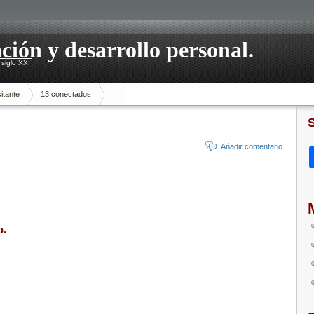
ación y desarrollo personal.
siglo XXI
itante
13 conectados
Ańadir comentario
o.