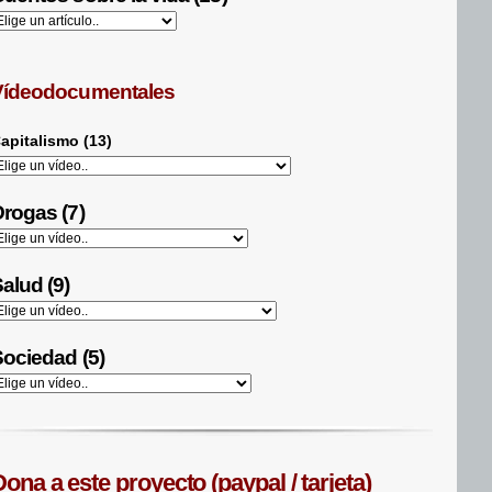
Vídeodocumentales
apitalismo (13)
rogas (7)
alud (9)
ociedad (5)
ona a este proyecto (paypal / tarjeta)