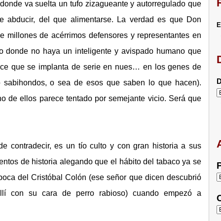
á donde va suelta un tufo zizagueante y autorregulado que
e abducir, del que alimentarse. La verdad es que Don
E
ene millones de acérrimos defensores y representantes en
do donde no haya un inteligente y avispado humano que
ece que se implanta de serie en nues… en los genes de
D
o sabihondos, o sea de esos que saben lo que hacen).
no de ellos parece tentado por semejante vicio. Será que
e contradecir, es un tío culto y con gran historia a sus
ntos de historia alegando que el hábito del tabaco ya se
P
oca del Cristóbal Colón (ese señor que dicen descubrió
llí con su cara de perro rabioso) cuando empezó a
C