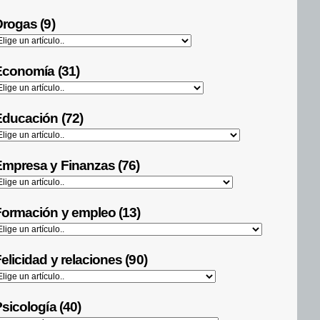
rogas (9)
Economía (31)
ducación (72)
mpresa y Finanzas (76)
ormación y empleo (13)
elicidad y relaciones (90)
sicología (40)