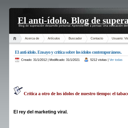
El anti-ídolo. Blog de super
Blog de superación desarrollo personal. Aprendiendo a pensar. Una educación del 
Acerca de
Artículos
Buscador
Contacto
Usuario: Vis
El anti-ídolo. Ensayo y crítica sobre los ídolos contemporáneos.
Creado: 31/1/2012 | Modificado: 31/1/2021
5212 visitas |
Ver todas
Crítica a otro de los ídolos de nuestro tiempo: el tabac
El rey del marketing viral.