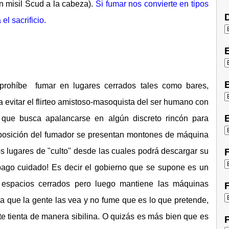
un misil Scud a la cabeza).
Si fumar nos convierte en tipos
D
l sacrificio.
E
prohíbe fumar en lugares cerrados tales como bares,
 evitar el flirteo amistoso-masoquista del ser humano con
E
 que busca apalancarse en algún discreto rincón para
sposición del fumador se presentan montones de máquina
s lugares de "culto" desde las cuales podrá descargar su
F
 pago cuidado! Es decir el gobierno que se supone es un
 espacios cerrados pero luego mantiene las máquinas
F
a que la gente las vea y no fume que es lo que pretende,
te tienta de manera sibilina. O quizás es más bien que es
P