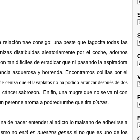
S
S
relación trae consigo: una peste que fagocita todas las
nizas distribuidas aleatoriamente por el coche, adornos
O
on tan difíciles de erradicar que ni pasando la aspiradora
ncia asquerosa y horrenda. Encontramos colillas por el
V
 de ceniza que el lavaplatos no ha podido arrancar después de dos
 a cáncer sabrosón. En fin, una mugre que no se va ni con
R
y un perenne aroma a podredrumbe que tira
p'atrás.
F
na de hacer entender al adicto lo malsano de adherirse a
mismo no
está en nuestros genes
si no que es uno de los
C