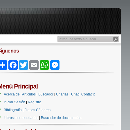
Síguenos
Share
Facebook
Twitter
Email
WhatsApp
Messenger
Menú Principal
Acerca de
|
Artículos
|
Buscador
|
Charlas
|
Chat
|
Contacto
Iniciar Sesión
|
Registro
Bibliografía
|
Frases Célebres
Libros recomendados
|
Buscador de documentos