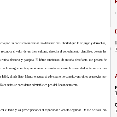
E
D
rfía por un pacifismo universal, no defiende más libertad que la de jugar y derrochar,
 reconoce el valor de un bien cultural, desecha el conocimiento científico, detesta las
 rutina aleatoria y pasajera. El héroe ambicioso, de mirada desafiante, ese pedazo de
no le otorgue ventaja, ni siquiera le resulta necesaria la sinceridad si tal recurso no
hábil, el más listo. Mentir o acusar al adversario no constituyen ruines estrategias por
. Tales señas se consideran admisible en pos del Reconocimiento.
P
C
ncar el tedio y las preocupaciones al espectador o acólito seguidor. De eso se trata. No