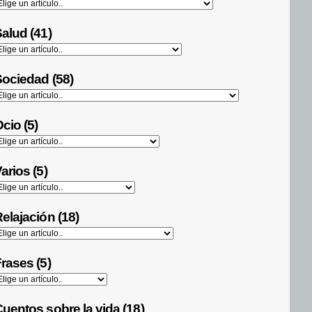
alud (41)
ociedad (58)
cio (5)
arios (5)
elajación (18)
rases (5)
uentos sobre la vida (18)