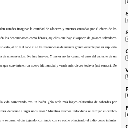
S
edan ustedes imaginar la cantidad de cánceres y muertes causadas por el efecto de las
S
ambién los denominamos como héroes, aquellos que bajo el aspecto de galanes salvadores
o esto, al fin y al cabo si se les recompensa de manera grandilocuente por su supuesta
O
ría de amonestarlos. No hay huevos. Y mejor no les cuento el caso del cantante de un
ea que convierta en un nuevo hit mundial y venda más discos todavía (así somos). De
V
R
 vida correteando tras un balón. ¿No sería más lógico calificarlos de cobardes por
F
eferir dedicarse a jugar unos ratos? Mientras muchos individuos se estrujan el cerebro
to y se pasan el día jugando, corriendo con su coche o haciendo el indio como infantes
C