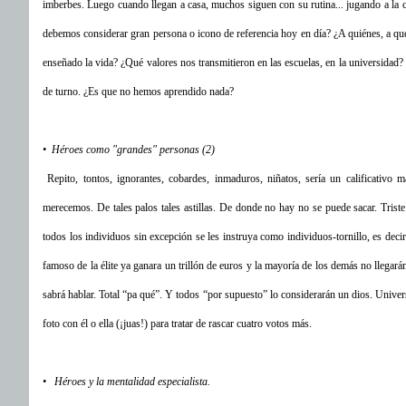
imberbes. Luego cuando llegan a casa, muchos siguen con su rutina... jugando a la 
debemos considerar gran persona o icono de referencia hoy en día? ¿A quiénes, a q
enseñado la vida? ¿Qué valores nos transmitieron en las escuelas, en la universidad?
de turno. ¿Es que no hemos aprendido nada?
• Héroes como "grandes" personas (2)
Repito, tontos, ignorantes, cobardes, inmaduros, niñatos, sería un calificativ
merecemos. De tales palos tales astillas. De donde no hay no se puede sacar. Trist
todos los individuos sin excepción se les instruya como individuos-tornillo, es de
famoso de la élite ya ganara un trillón de euros y la mayoría de los demás no llegarán
sabrá hablar. Total “pa qué”. Y todos “por supuesto” lo considerarán un dios. Univers
foto con él o ella (¡juas!) para tratar de rascar cuatro votos más.
• Héroes y la mentalidad especialista.