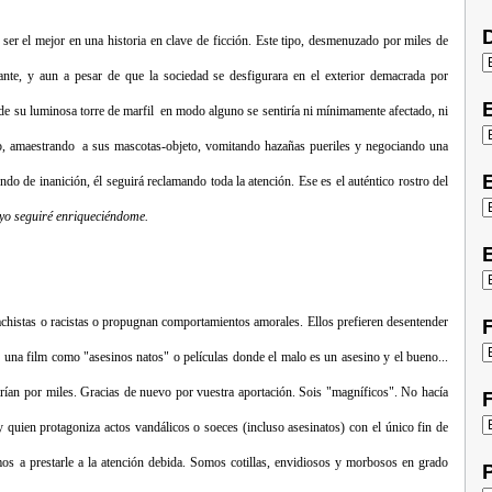
D
ser el mejor en una historia en clave de ficción. Este tipo, desmenuzado por miles de
dante, y aun a pesar de que la sociedad se desfigurara en el exterior demacrada por
s de su luminosa torre de marfil en modo alguno se sentiría ni mínimamente afectado, ni
o, amaestrando a sus mascotas-objeto, vomitando hazañas pueriles y negociando una
E
o de inanición, él seguirá reclamando toda la atención. Ese es el auténtico rostro del
yo seguiré enriqueciéndome.
E
machistas o racistas o propugnan comportamientos amorales. Ellos prefieren desentender
F
r una film como "asesinos natos" o películas donde el malo es un asesino y el bueno...
rían por miles. Gracias de nuevo por vuestra aportación. Sois "magníficos". No hacía
F
quien protagoniza actos vandálicos o soeces (incluso asesinatos) con el único fin de
mos a prestarle a la atención debida. Somos cotillas, envidiosos y morbosos en grado
P