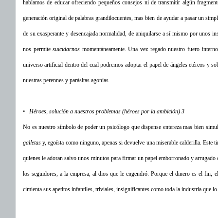
hablamos de educar ofreciendo pequeños consejos ni de transmitir algún fragmen
generación original de palabras grandilocuentes, mas bien de ayudar a pasar un simple 
de su exasperante y desencajada normalidad, de aniquilarse a sí mismo por unos in
nos permite
suicidarnos
momentáneamente. Una vez regado nuestro fuero intern
universo artificial dentro del cual podremos adoptar el papel de ángeles etéreos y s
nuestras perennes y parásitas agonías.
• Héroes, solución a nuestros problemas (héroes por la ambición) 3
No es nuestro símbolo de poder un psicólogo que dispense entereza mas bien simul
galletas
y, egoísta como ninguno, apenas si devuelve una miserable calderilla. Este t
quienes le adoran salvo unos minutos para firmar un papel emborronado y arrugado con 
los seguidores, a la empresa, al dios que le engendró. Porque el dinero es el fin, 
cimienta sus apetitos infantiles, triviales, insignificantes como toda la industria que