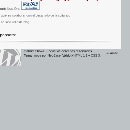
ontribución:
i quieres colaborar con el desarrollo de la cultura o
 ha sido útil este blog
ponsors:
Gabriel Chova - Todos los derechos reservados
Arriba
Tema:
Inove por NeoEase
. Valido
XHTML 1.1
y
CSS 3
.