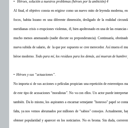
• Héroes, solución a nuestros problemas (héroes por la ambición) 4
Al final, el objetivo consta en erigirse como un nuevo mito de leyenda moderna, en 
focos, habita lozano en una diferente dimensión, desligado de la realidad circun
meridianas crisis o erupciones violentas, él, bien apoltronado en una de las estancia
mucho menos amenazado (nadie discute su preponderancia). Continuaría, obstinad
nueva subida de salario, de la que por supuesto se cree merecedor. Así muera el mund
héroe moderno.
Todo para mí, los residuos para los demás, así mueran de hambre 
• Héroes y sus “actuaciones”.
No importa si de sus acciones o películas propician una repetición de estereotipos 
de este tipo de acusaciones “moralistas”. No va con ellos. Un actor puede interpreta
también. Da lo mismo, los aspirantes a encarnar semejante "honroso" papel se conta
falta, ya nos vemos abrumados por millones de “sabios” consejos. Actualmente, hay 
obtener popularidad y aparecer en los noticiarios. No es broma. Sin duda, correre