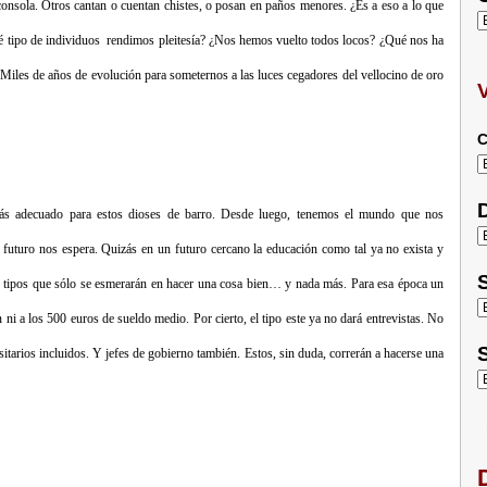
consola. Otros cantan o cuentan chistes, o posan en paños menores. ¿Es a eso a lo que
ué tipo de individuos rendimos pleitesía? ¿Nos hemos vuelto todos locos? ¿Qué nos ha
 Miles de años de evolución para someternos a las luces cegadores del vellocino de oro
C
D
o más adecuado para estos dioses de barro. Desde luego, tenemos el mundo que nos
e futuro nos espera. Quizás en un futuro cercano la educación como tal ya no exista y
S
cir tipos que sólo se esmerarán en hacer una cosa bien… y nada más. Para esa época un
 ni a los 500 euros de sueldo medio. Por cierto, el tipo este ya no dará entrevistas. No
S
itarios incluidos. Y jefes de gobierno también. Estos, sin duda, correrán a hacerse una
D