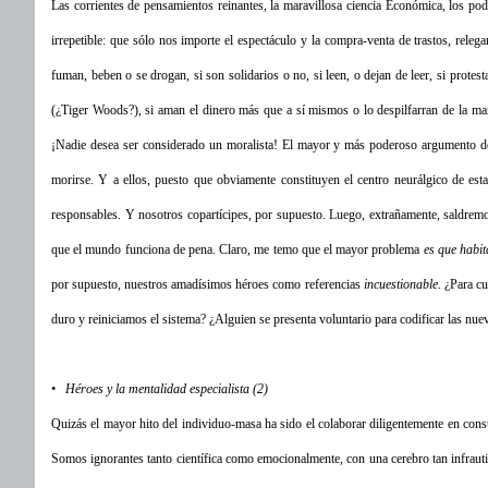
Las corrientes de pensamientos reinantes, la maravillosa ciencia Económica, los pod
irrepetible: que sólo nos importe el espectáculo y la compra-venta de trastos, rele
fuman, beben o se drogan, si son solidarios o no, si leen, o dejan de leer, si protes
(¿Tiger Woods?), si aman el dinero más que a sí mismos o lo despilfarran de la man
¡Nadie desea ser considerado un moralista! El mayor y más poderoso argumento del
morirse. Y a ellos, puesto que obviamente constituyen el centro neurálgico de e
responsables. Y nosotros copartícipes, por supuesto. Luego, extrañamente, saldrem
que el mundo funciona de pena. Claro, me temo que el mayor problema
es que habi
por supuesto, nuestros amadísimos héroes como referencias
incuestionable
. ¿Para c
duro y reiniciamos el sistema? ¿Alguien se presenta voluntario para codificar las n
• Héroes y la mentalidad especialista (2)
Quizás el mayor hito del individuo-masa ha sido el colaborar diligentemente en cons
Somos ignorantes tanto científica como emocionalmente, con una cerebro tan infrauti