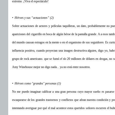
extremo. ¡Viva el espectáculo!
• Héroes y sus “actuaciones” (2)
Sobre actuaciones de actores y películas taquilleras, un dato, probablemente no pu
apariciones del cigarrillo en boca de algún héroe de la pantalla grande. A a esos t
del mundo causan estragos en la mente o en el organismo de sus seguidores Es curios
influencia positiva, cuando proyectan una imagen destructiva alguien, digo yo, hab
grupo de rock americano. que se fumó
el tío
20 millones de dólares en drogas, no s
Amy Winehouse mejor no digo nada... ya no está entre nosotros.
• Héroes como "grandes" personas (1)
No me puedo imaginar calificar a una gran persona cuyo mayor sueño es pasarse la
escaquearse de los grandes trastornos y conflictos que afean nuestra condición y pr
intentando averiguar por qué el mal acontece estos queridos señores escurren el bul