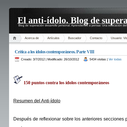
El anti-ídolo. Blog de super
Blog de superación desarrollo personal. Aprendiendo a pensar. Una educación del 
Acerca de
Artículos
Buscador
Contacto
Usuario: Vis
Crítica a los ídolos contemporáneos. Parte VIII
Creado: 3/7/2012 | Modificado: 26/10/2012
5434 visitas |
Ver todas
150 puntos contra los ídolos contemporáneos
Resumen del Anti-ídolo
Después de reflexionar sobre los anteriores secciones