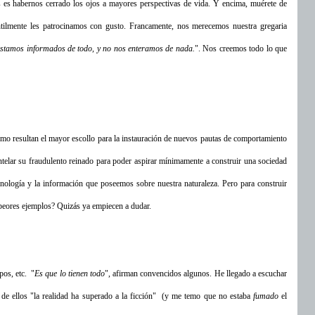
 es habernos cerrado los ojos a mayores perspectivas de vida. Y encima, muérete de
tilmente les patrocinamos con gusto. Francamente, nos merecemos nuestra gregaria
 estamos informados de todo, y no nos enteramos de nada.
". Nos creemos todo lo que
lismo resultan el mayor escollo para la instauración de nuevos pautas de comportamiento
telar su fraudulento reinado para poder aspirar mínimamente a construir una sociedad
ecnología y la información que poseemos sobre nuestra naturaleza. Pero para construir
 peores ejemplos? Quizás ya empiecen a dudar.
pos, etc. "
Es que lo tienen todo
", afirman convencidos algunos. He llegado a escuchar
de ellos "la realidad ha superado a la ficción" (y me temo que no estaba
fumado
el