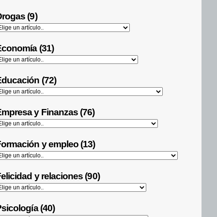
rogas (9)
Economía (31)
ducación (72)
mpresa y Finanzas (76)
ormación y empleo (13)
elicidad y relaciones (90)
sicología (40)