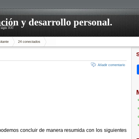
ación y desarrollo personal.
siglo XXI
itante
24 conectados
Ańadir comentario
 podemos concluir de manera resumida con los siguientes