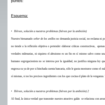
puntos:
Esquema:
• Héroes, solución a nuestros problemas (héroes por la ambición)
Nuestro bienamado
señor de los anillos
no demanda justicia social, no reclama ni po
no tiende a la reflexión objetiva o pretender elaborar críticas constructivas, apenas
verdades milenarias, ni siquiera el altruismo es un fin en sí mismo salvo como una
humano segregacionista no se interesa por la igualdad, no justifica ninguna ley que 
engrosa su ya de por si hinchada cuenta bancaria, sólo le gusta mostrarse como el más 
sí mismas, si no los precisos ingredientes con los que cocina el plato de la venganza
• Héroes, solución a nuestros problemas (héroes por la ambición) 2
Al final, la única verdad que transmite nuestro atractivo galán se relaciona con arra