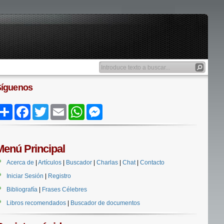
Síguenos
Share
Facebook
Twitter
Email
WhatsApp
Messenger
Menú Principal
Acerca de
|
Artículos
|
Buscador
|
Charlas
|
Chat
|
Contacto
Iniciar Sesión
|
Registro
Bibliografía
|
Frases Célebres
Libros recomendados
|
Buscador de documentos