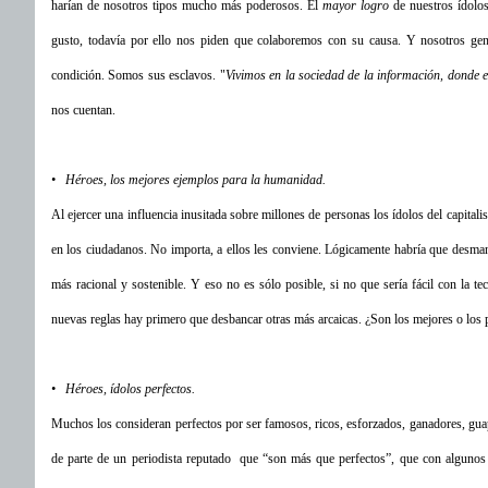
harían de nosotros tipos mucho más poderosos. El
mayor logro
de nuestros ídolos
gusto, todavía por ello nos piden que colaboremos con su causa. Y nosotros gen
condición. Somos sus esclavos. "
Vivimos en la sociedad de la información, donde
nos cuentan.
• Héroes, los mejores ejemplos para la humanidad.
Al ejercer una influencia inusitada sobre millones de personas los ídolos del capita
en los ciudadanos. No importa, a ellos les conviene. Lógicamente habría que desman
más racional y sostenible. Y eso no es sólo posible, si no que sería fácil con la t
nuevas reglas hay primero que desbancar otras más arcaicas. ¿Son los mejores o los
• Héroes, ídolos perfectos.
Muchos los consideran perfectos por ser famosos, ricos, esforzados, ganadores, gua
de parte de un periodista reputado que “son más que perfectos”, que con algunos 