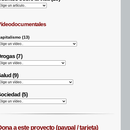
Vídeodocumentales
apitalismo (13)
rogas (7)
alud (9)
ociedad (5)
ona a este proyecto (paypal / tarjeta)