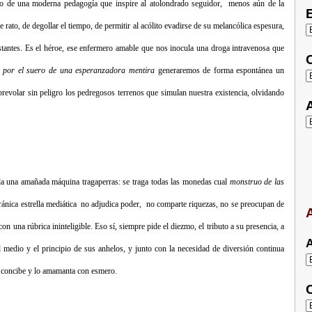
to de una moderna pedagogía que inspire al atolondrado seguidor, menos aún de la
E
rato, de degollar el tiempo, de permitir al acólito evadirse de su melancólica espesura,
stantes. Es el héroe, ese enfermero amable que nos inocula una droga intravenosa que
C
o
por el suero de una esperanzadora mentira
generaremos de forma espontánea un
obrevolar sin peligro los pedregosos terrenos que simulan nuestra existencia, olvidando
A
a una amañada máquina tragaperras: se traga todas las monedas cual
monstruo de las
iránica estrella mediática no adjudica poder, no comparte riquezas, no se preocupan de
A
una rúbrica ininteligible. Eso sí, siempre pide el diezmo, el tributo a su presencia, a
A
el medio y el principio de sus anhelos, y junto con la necesidad de diversión continua
 lo concibe y lo amamanta con esmero.
C