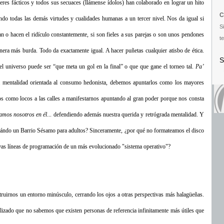
eres fácticos y todos sus secuaces (llámense ídolos) han colaborado en lograr un hito
C
gando todas las demás virtudes y cualidades humanas a un tercer nivel. Nos da igual si
S
tan o hacen el ridículo constantemente, si son fieles a sus parejas o son unos pendones
te
era más burda. Todo da exactamente igual. A hacer puñetas cualquier atisbo de ética.
S
 universo puede ser “que meta un gol en la final” o que que gane el torneo tal.
Pa’
sta mentalidad orientada al consumo hedonista, debemos apuntarlos como los mayores
os como locos a las calles a manifestarnos apuntando al gran poder porque nos consta
tamos nosotros en él
... defendiendo además nuestra querida y retrógrada mentalidad. Y
uándo un Barrio Sésamo para adultos? Sinceramente, ¿por qué no formateamos el disco
uevas líneas de programación de un más evolucionado "sistema operativo"?
truirnos un entorno minúsculo, cerrando los ojos a otras perspectivas más halagüeñas.
lizado que no sabemos que existen personas de referencia infinitamente más útiles que