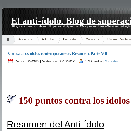
El anti-ídolo. Blog de superac
Blog de superación desarrollo personal. Aprendiendo a pensar. Una educación del siglo
Acerca de
Artículos
Buscador
Contacto
Usuario: Visitant
Crítica a los ídolos contemporáneos. Resumen. Parte VII
Creado: 3/7/2012 | Modificado: 30/10/2012
5714 visitas |
Ver todas
150 puntos contra los ídolo
Resumen del Anti-ídolo