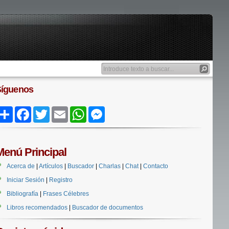
Síguenos
Share
Facebook
Twitter
Email
WhatsApp
Messenger
Menú Principal
Acerca de
|
Artículos
|
Buscador
|
Charlas
|
Chat
|
Contacto
Iniciar Sesión
|
Registro
Bibliografía
|
Frases Célebres
Libros recomendados
|
Buscador de documentos