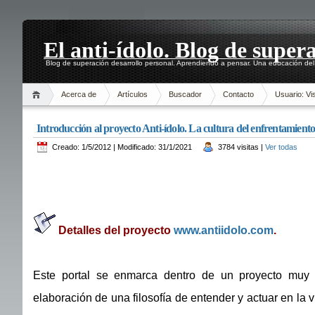
El anti-ídolo. Blog de super
Blog de superación desarrollo personal. Aprendiendo a pensar. Una educación del 
Acerca de
Artículos
Buscador
Contacto
Usuario: Vis
Introducción al proyecto Anti-ídolo. La cultura del enfrentamient
Creado: 1/5/2012 | Modificado: 31/1/2021
3784 visitas |
Ver todas
Detalles del proyecto
www.antiidolo.com
.
Este portal se enmarca dentro de un proyecto muy 
elaboración de una filosofía de entender y actuar en la 