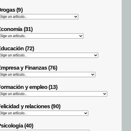
rogas (9)
Economía (31)
ducación (72)
mpresa y Finanzas (76)
ormación y empleo (13)
elicidad y relaciones (90)
sicología (40)