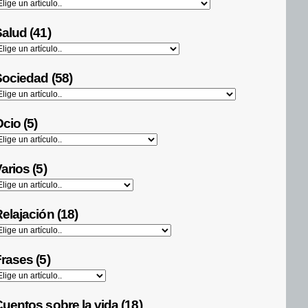
alud (41)
ociedad (58)
cio (5)
arios (5)
elajación (18)
rases (5)
uentos sobre la vida (18)