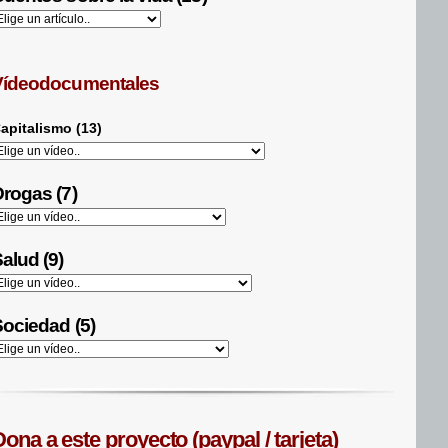
Vídeodocumentales
apitalismo (13)
rogas (7)
alud (9)
ociedad (5)
ona a este proyecto (paypal / tarjeta)