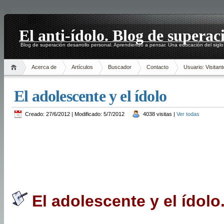
El anti-ídolo. Blog de superac
Blog de superación desarrollo personal. Aprendiendo a pensar. Una educación del siglo
Acerca de
Artículos
Buscador
Contacto
Usuario: Visitant
El adolescente y el ídolo
Creado: 27/6/2012 | Modificado: 5/7/2012
4038 visitas |
Ver todas
El adolescente y el ídolo