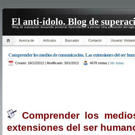
El anti-ídolo. Blog de superac
Blog de superación desarrollo personal. Aprendiendo a pensar. Una educación del siglo
Acerca de
Artículos
Buscador
Contacto
Usuario: Visitant
Comprender los medios de comunicación. Las extensiones del ser h
Creado: 18/12/2012 | Modificado: 30/1/2013
4678 visitas |
Ver todas
Comprender los medios
extensiones del ser human