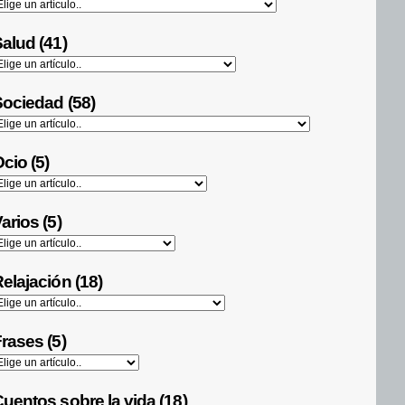
alud (41)
ociedad (58)
cio (5)
arios (5)
elajación (18)
rases (5)
uentos sobre la vida (18)