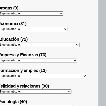
rogas (9)
Economía (31)
ducación (72)
mpresa y Finanzas (76)
ormación y empleo (13)
elicidad y relaciones (90)
sicología (40)