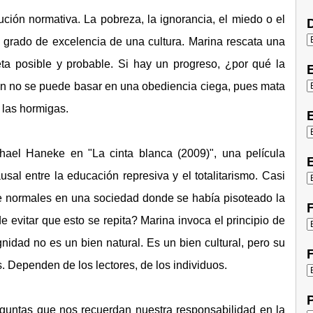
ión normativa. La pobreza, la ignorancia, el miedo o el
D
grado de excelencia de una cultura. Marina rescata una
a posible y probable. Si hay un progreso, ¿por qué la
ón no se puede basar en una obediencia ciega, pues mata
 las hormigas.
E
hael Haneke en "La cinta blanca (2009)", una película
E
al entre la educación represiva y el totalitarismo. Casi
e normales en una sociedad donde se había pisoteado la
F
 evitar que esto se repita? Marina invoca el principio de
idad no es un bien natural. Es un bien cultural, pero su
F
. Dependen de los lectores, de los individuos.
P
guntas que nos recuerdan nuestra responsabilidad en la