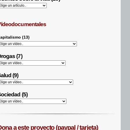
Vídeodocumentales
apitalismo (13)
rogas (7)
alud (9)
ociedad (5)
ona a este proyecto (paypal / tarjeta)