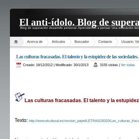
El anti-ídolo. Blog de super
Blog de superación desarrollo personal. Aprendiendo a pensar. Una educación del 
Acerca de
Artículos
Buscador
Contacto
Usuario: Vis
Las culturas fracasadas. El talento y la estupidez de las sociedade
Creado: 18/12/2012 | Modificado: 30/1/2013
3155 visitas |
Ver todas
Las culturas fracasadas. El talento y la estupide
Texto:
http://www.elcultural.es/version_papel/LETRAS/28320/Las_culturas_fra