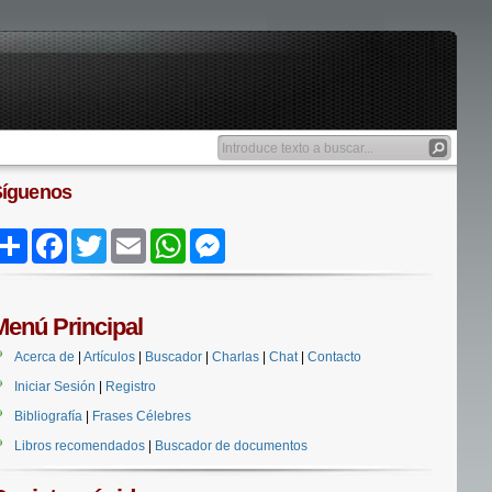
Síguenos
Share
Facebook
Twitter
Email
WhatsApp
Messenger
Menú Principal
Acerca de
|
Artículos
|
Buscador
|
Charlas
|
Chat
|
Contacto
Iniciar Sesión
|
Registro
Bibliografía
|
Frases Célebres
Libros recomendados
|
Buscador de documentos