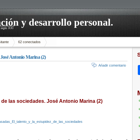
ación y desarrollo personal.
siglo XXI
itante
62 conectados
s. José Antonio Marina (2)
Ańadir comentario
z de las sociedades. José Antonio Marina (2)
casadas_El_talento_y_la_estupidez_de_las_sociedades