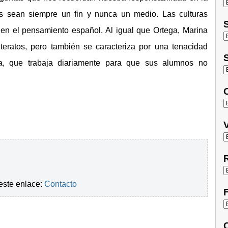
s sean siempre un fin y nunca un medio. Las culturas
S
 en el pensamiento español. Al igual que Ortega, Marina
literatos, pero también se caracteriza por una tenacidad
S
la, que trabaja diariamente para que sus alumnos no
O
V
R
este enlace:
Contacto
F
C