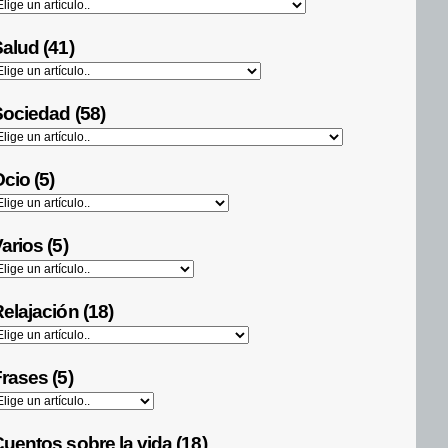
alud (41)
ociedad (58)
cio (5)
arios (5)
elajación (18)
rases (5)
uentos sobre la vida (18)