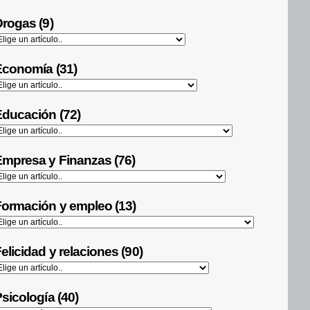
rogas (9)
Economía (31)
ducación (72)
mpresa y Finanzas (76)
ormación y empleo (13)
elicidad y relaciones (90)
sicología (40)