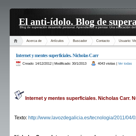
El anti-ídolo. Blog de super
Blog de superación desarrollo personal. Aprendiendo a pensar. Una educación del 
Acerca de
Artículos
Buscador
Contacto
Usuario: Vis
Internet y mentes superficiales. Nicholas Carr
Creado: 14/12/2012 | Modificado: 30/1/2013
4043 visitas |
Ver todas
Internet y mentes superficiales. Nicholas Carr. 
Texto:
http://www.lavozdegalicia.es/tecnologia/2011/