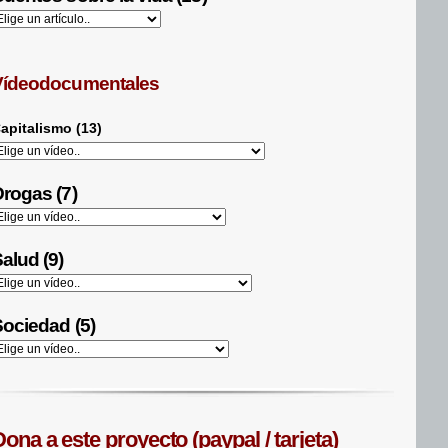
Vídeodocumentales
apitalismo (13)
rogas (7)
alud (9)
ociedad (5)
ona a este proyecto (paypal / tarjeta)