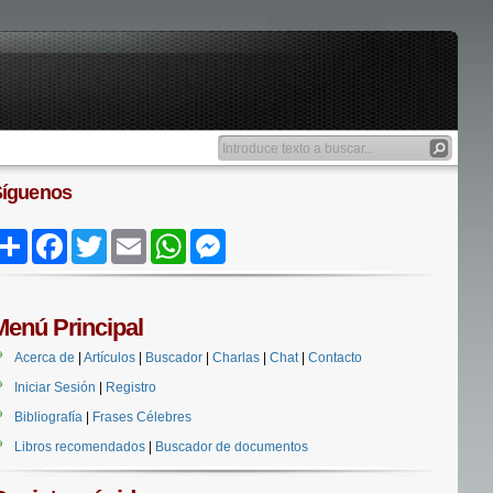
Síguenos
Share
Facebook
Twitter
Email
WhatsApp
Messenger
Menú Principal
Acerca de
|
Artículos
|
Buscador
|
Charlas
|
Chat
|
Contacto
Iniciar Sesión
|
Registro
Bibliografía
|
Frases Célebres
Libros recomendados
|
Buscador de documentos