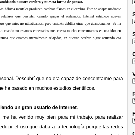
cambiando nuestro cerebro y nuestra forma de pensar.
os hábitos mentales producen cambios físicos en el cerebro. Este se adapta mediante
S
elulares que persisten cuando apagas el ordenador. Internet establece nuevas
bro que antes no utilizábamos, pero también debilita otras que abandonamos. Se ha
uso cuando no estamos conectados nos cuesta mucho concentrarnos en una idea en
S
reamos que estamos mentalmente relajados, en nuestro cerebro sigue actuando esa
O
V
personal. Descubrí que no era capaz de concentrarme para
me he basado en muchos estudios científicos.
R
iendo un gran usuario de Internet.
F
y me ha venido muy bien para mi trabajo, para realizar
educir el uso que daba a la tecnología porque las redes
C