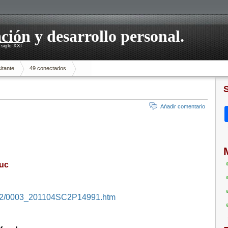
ación y desarrollo personal.
siglo XXI
itante
49 conectados
Ańadir comentario
Nuc
04/02/0003_201104SC2P14991.htm