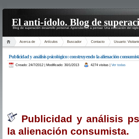
El anti-ídolo. Blog de superac
Blog de superación desarrollo personal. Aprendiendo a pensar. Una educación del siglo
Acerca de
Artículos
Buscador
Contacto
Usuario: Visitant
Publicidad y análisis psicológico: construyendo la alienación consumist
Creado: 24/7/2012 | Modificado: 30/1/2013
4274 visitas |
Ver todas
Publicidad y análisis p
la alienación consumista.