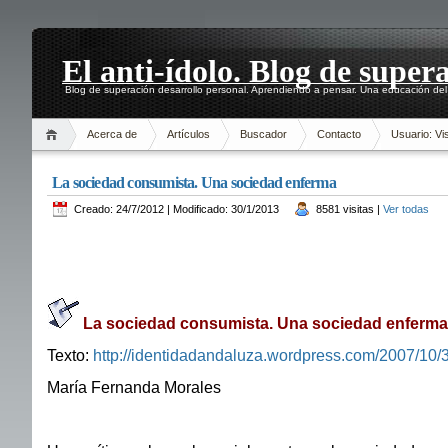
El anti-ídolo. Blog de super
Blog de superación desarrollo personal. Aprendiendo a pensar. Una educación del 
Acerca de
Artículos
Buscador
Contacto
Usuario: Vis
La sociedad consumista. Una sociedad enferma
Creado: 24/7/2012 | Modificado: 30/1/2013
8581 visitas |
Ver todas
La sociedad consumista. Una sociedad enferma
Texto:
http://identidadandaluza.wordpress.com/2007/10/
María Fernanda Morales