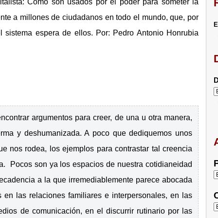
pitalista: Como son usados por el poder para someter la
nte a millones de ciudadanos en todo el mundo, que, por
E
l sistema espera de ellos. Por: Pedro Antonio Honrubia
D
encontrar argumentos para creer, de una u otra manera,
erma y deshumanizada. A poco que dediquemos unos
e nos rodea, los ejemplos para contrastar tal creencia
P
da. Pocos son ya los espacios de nuestra cotidianeidad
decadencia a la que irremediablemente parece abocada
C
s en las relaciones familiares e interpersonales, en las
dios de comunicación, en el discurrir rutinario por las