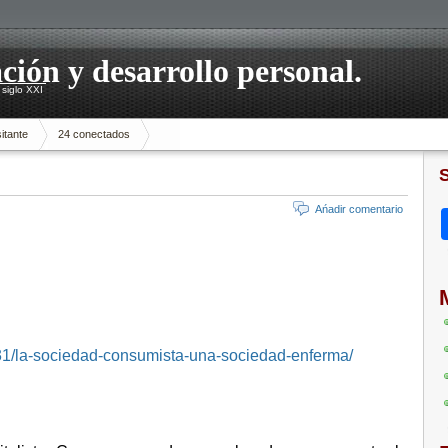
ación y desarrollo personal.
siglo XXI
itante
24 conectados
Ańadir comentario
31/la-sociedad-consumista-una-sociedad-enferma/