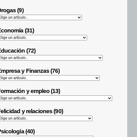
rogas (9)
Economía (31)
ducación (72)
mpresa y Finanzas (76)
ormación y empleo (13)
elicidad y relaciones (90)
sicología (40)