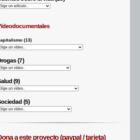
Vídeodocumentales
apitalismo (13)
rogas (7)
alud (9)
ociedad (5)
ona a este proyecto (paypal / tarjeta)