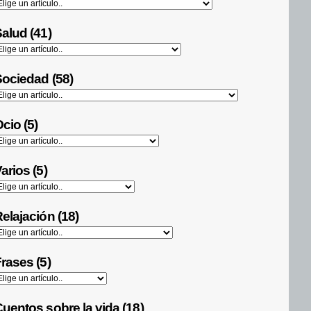
alud (41)
ociedad (58)
cio (5)
arios (5)
elajación (18)
rases (5)
uentos sobre la vida (18)