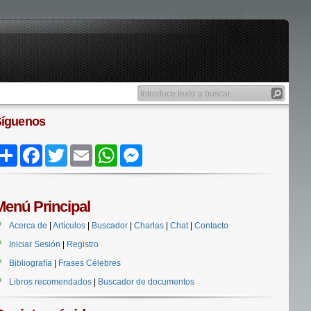
Síguenos
Share
Facebook
Twitter
Email
WhatsApp
Messenger
Menú Principal
Acerca de
|
Artículos
|
Buscador
|
Charlas
|
Chat
|
Contacto
Iniciar Sesión
|
Registro
Bibliografía
|
Frases Célebres
Libros recomendados
|
Buscador de documentos