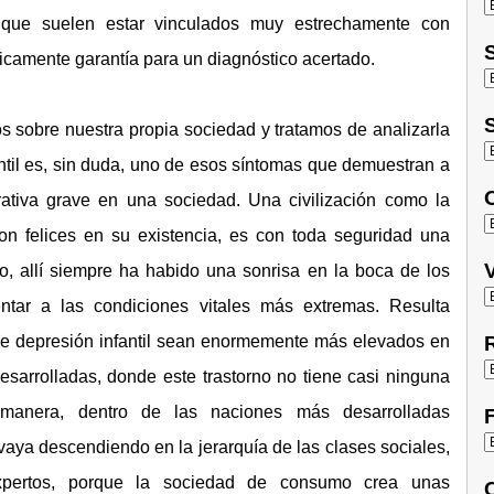
 que suelen estar vinculados muy estrechamente con
S
ticamente garantía para un diagnóstico acertado.
S
s sobre nuestra propia sociedad y tratamos de analizarla
ntil es, sin duda, uno de esos síntomas que demuestran a
O
ativa grave en una sociedad. Una civilización como la
n felices en su existencia, es con toda seguridad una
V
o, allí siempre ha habido una sonrisa en la boca de los
tar a las condiciones vitales más extremas. Resulta
s de depresión infantil sean enormemente más elevados en
R
sarrolladas, donde este trastorno no tiene casi ninguna
manera, dentro de las naciones más desarrolladas
F
ya descendiendo en la jerarquía de las clases sociales,
xpertos, porque la sociedad de consumo crea unas
C