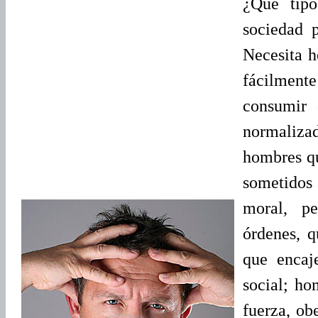
¿Qué tipo
sociedad p
Necesita h
fácilmen
consumir
normalizado
hombres qu
sometidos 
moral, pe
órdenes, q
que encaj
social; ho
fuerza, ob