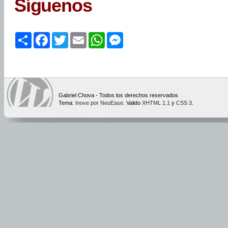
Síguenos
Share
Facebook
Twitter
Email
WhatsApp
Messenger
Gabriel Chova - Todos los derechos reservados
Tema:
Inove por NeoEase
. Valido
XHTML 1.1
y
CSS 3
.