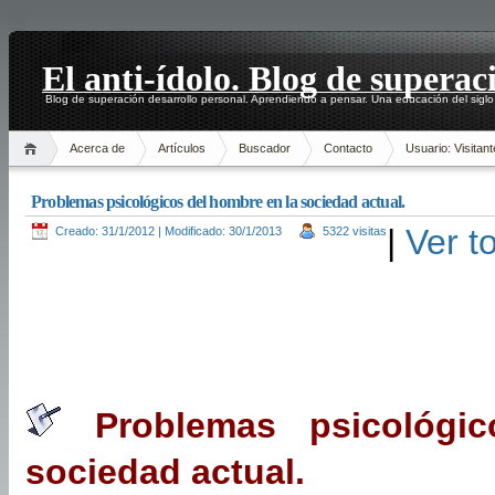
El anti-ídolo. Blog de superac
Blog de superación desarrollo personal. Aprendiendo a pensar. Una educación del siglo
Acerca de
Artículos
Buscador
Contacto
Usuario: Visitant
Problemas psicológicos del hombre en la sociedad actual.
|
Ver t
Creado: 31/1/2012 | Modificado: 30/1/2013
5322 visitas
Problemas psicológi
sociedad actual.