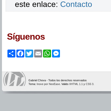
este enlace:
Contacto
Síguenos
Share
Facebook
Twitter
Email
WhatsApp
Messenger
Gabriel Chova - Todos los derechos reservados
Tema:
Inove por NeoEase
. Valido
XHTML 1.1
y
CSS 3
.