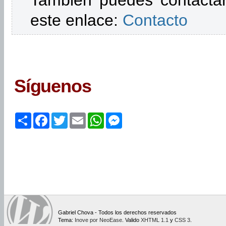
También puedes contactar
este enlace:
Contacto
Síguenos
Share
Facebook
Twitter
Email
WhatsApp
Messenger
Gabriel Chova - Todos los derechos reservados
Tema:
Inove por NeoEase
. Valido
XHTML 1.1
y
CSS 3
.