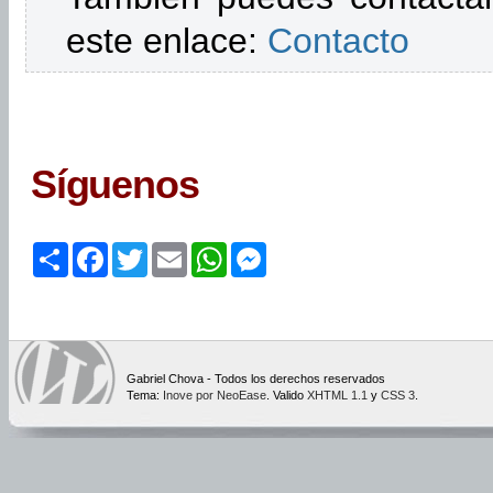
este enlace:
Contacto
Síguenos
Share
Facebook
Twitter
Email
WhatsApp
Messenger
Gabriel Chova - Todos los derechos reservados
Tema:
Inove por NeoEase
. Valido
XHTML 1.1
y
CSS 3
.