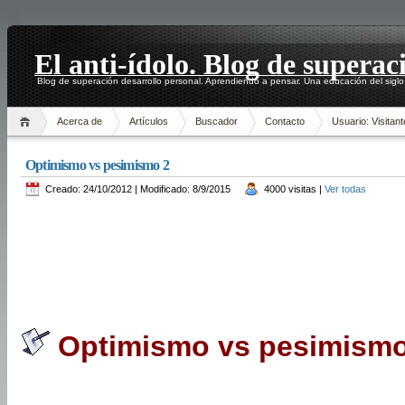
El anti-ídolo. Blog de superac
Blog de superación desarrollo personal. Aprendiendo a pensar. Una educación del siglo
Acerca de
Artículos
Buscador
Contacto
Usuario: Visitant
Optimismo vs pesimismo 2
Creado: 24/10/2012 | Modificado: 8/9/2015
4000 visitas |
Ver todas
Optimismo vs pesimismo