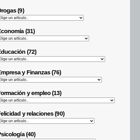
rogas (9)
Economía (31)
ducación (72)
mpresa y Finanzas (76)
ormación y empleo (13)
elicidad y relaciones (90)
sicología (40)