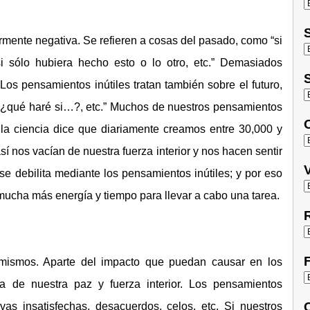
S
larmente negativa. Se refieren a cosas del pasado, como “si
i sólo hubiera hecho esto o lo otro, etc.” Demasiados
S
s pensamientos inútiles tratan también sobre el futuro,
 ¿qué haré si…?, etc.” Muchos de nuestros pensamientos
O
 la ciencia dice que diariamente creamos entre 30,000 y
 nos vacían de nuestra fuerza interior y nos hacen sentir
V
e debilita mediante los pensamientos inútiles; y por eso
ucha más energía y tiempo para llevar a cabo una tarea.
R
F
mismos. Aparte del impacto que puedan causar en los
 de nuestra paz y fuerza interior. Los pensamientos
C
vas insatisfechas, desacuerdos, celos, etc. Si nuestros