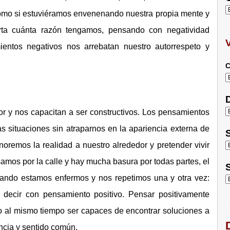
omo si estuviéramos envenenando nuestra propia mente y
rta cuánta razón tengamos, pensando con negatividad
ntos negativos nos arrebatan nuestro autorrespeto y
C
D
or y nos capacitan a ser constructivos. Los pensamientos
s situaciones sin atraparnos en la apariencia externa de
S
noremos la realidad a nuestro alrededor y pretender vivir
samos por la calle y hay mucha basura por todas partes, el
S
cuando estamos enfermos y nos repetimos una y otra vez:
decir con pensamiento positivo. Pensar positivamente
ro al mismo tiempo ser capaces de encontrar soluciones a
D
ncia y sentido común.