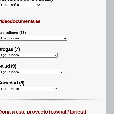
Vídeodocumentales
apitalismo (13)
rogas (7)
alud (9)
ociedad (5)
ona a este proyecto (paypal / tarjeta)