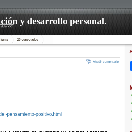
ación y desarrollo personal.
siglo XXI
itante
23 conectados
Ańadir comentario
del-pensamiento-positivo.html