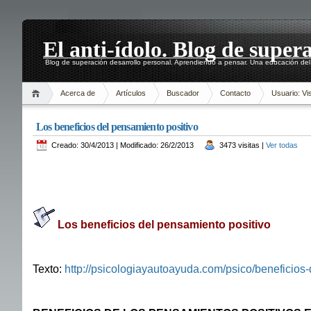
El anti-ídolo. Blog de super
Blog de superación desarrollo personal. Aprendiendo a pensar. Una educación del 
Acerca de
Artículos
Buscador
Contacto
Usuario: Vis
Los beneficios del pensamiento positivo
Creado: 30/4/2013 | Modificado: 26/2/2013
3473 visitas |
Ver todas
Los beneficios del pensamiento positivo
Texto:
http://psicologiayautoayuda.com/psico/beneficios-