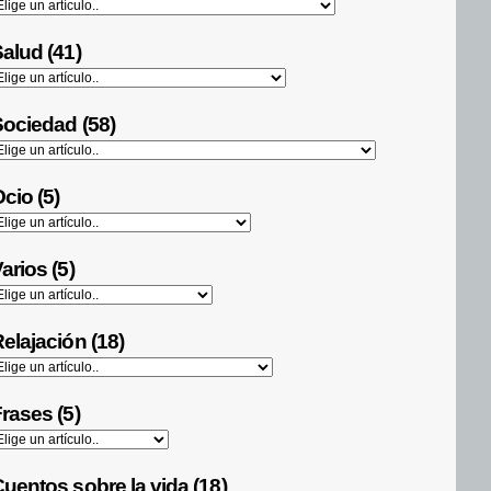
alud (41)
ociedad (58)
cio (5)
arios (5)
elajación (18)
rases (5)
uentos sobre la vida (18)