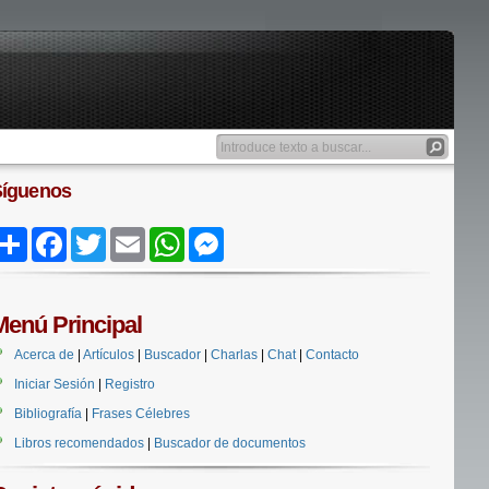
Síguenos
Share
Facebook
Twitter
Email
WhatsApp
Messenger
Menú Principal
Acerca de
|
Artículos
|
Buscador
|
Charlas
|
Chat
|
Contacto
Iniciar Sesión
|
Registro
Bibliografía
|
Frases Célebres
Libros recomendados
|
Buscador de documentos