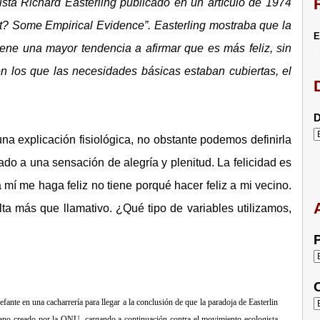
sta Richard Easterling publicado en un artículo de 1974
? Some Empirical Evidence”. Easterling mostraba que la
E
ene una mayor tendencia a afirmar que es más feliz, sin
 los que las necesidades básicas estaban cubiertas, el
D
una explicación fisiológica, no obstante podemos definirla
 a una sensación de alegría y plenitud. La felicidad es
 mí me haga feliz no tiene porqué hacer feliz a mi vecino.
lta más que llamativo. ¿Qué tipo de variables utilizamos,
P
C
fante en una cacharrería para llegar a la conclusión de que la paradoja de Easterlin
mano creado por la ONU, cargando a continuación contra el movimiento ecologista