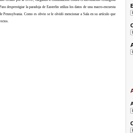
E
ra desprestigiar la paradoja de Easterlin utiliza los datos de una macro-encuesta
de Pennsylvania. Como es obvio se le olvidó mencionar a Sala en su artículo que
rectos.
C
A
A
A
C