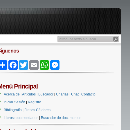
Síguenos
Share
Facebook
Twitter
Email
WhatsApp
Messenger
Menú Principal
Acerca de
|
Artículos
|
Buscador
|
Charlas
|
Chat
|
Contacto
Iniciar Sesión
|
Registro
Bibliografía
|
Frases Célebres
Libros recomendados
|
Buscador de documentos