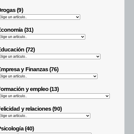
rogas (9)
Economía (31)
ducación (72)
mpresa y Finanzas (76)
ormación y empleo (13)
elicidad y relaciones (90)
sicología (40)