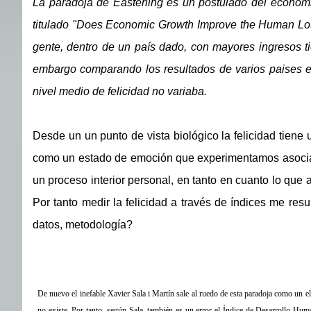
La paradoja de Easterling es un postulado del economi
titulado "Does Economic Growth Improve the Human Lot
gente, dentro de un país dado, con mayores ingresos ti
embargo comparando los resultados de varios paises en
nivel medio de felicidad no variaba.
Desde un un punto de vista biológico la felicidad tiene 
como un estado de emoción que experimentamos asociado
un proceso interior personal, en tanto en cuanto lo que a
Por tanto medir la felicidad a través de índices me resu
datos, metodología?
De nuevo el inefable Xavier Sala i Martín sale al ruedo de esta paradoja como un ele
no existe. Por tanto, según Sala, también es un error el Índice de Desarrollo Hu