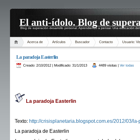
El anti-ídolo. Blog de super
Blog de superación desarrollo personal. Aprendiendo a pensar. Una educación del 
Acerca de
Artículos
Buscador
Contacto
Usuario: Vis
La paradoja Easterlin
Creado: 2/10/2012 | Modificado: 31/1/2013
4489 visitas |
Ver todas
La paradoja Easterlin
Texto:
http://crisisplanetaria.blogspot.com.es/2012/03/la
La paradoja de Easterlin