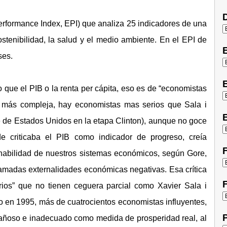
D
rformance Index, EPI) que analiza 25 indicadores de una
stenibilidad, la salud y el medio ambiente. En el EPI de
ses.
E
 que el PIB o la renta per cápita, eso es de “economistas
o más compleja, hay economistas mas serios que Sala i
E
te de Estados Unidos en la etapa Clinton), aunque no goce
e criticaba el PIB como indicador de progreso, creía
F
 habilidad de nuestros sistemas económicos, según Gore,
llamadas externalidades económicas negativas. Esa crítica
F
rios” que no tienen ceguera parcial como Xavier Sala i
no en 1995, más de cuatrocientos economistas influyentes,
P
gañoso e inadecuado como medida de prosperidad real, al