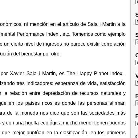
S
onómicos, ni mención en el artículo de Sala i Martín a la
onmental Performance Index , etc. Tomemos como ejemplo
S
 un cierto nivel de ingresos no parece existir correlación
ución del bienestar por otro.
O
o por Xavier Sala i Martín, es The Happy Planet Index ,
V
zando tres indicadores: esperanza de vida, satisfacción
r la relación entre depredación de recursos naturales y
R
nque en los países ricos es donde las personas afirman
 cara de la moneda nos dice que son las sociedades más
F
os y con una huella ecológica mucho menor tienen buenos
 que mejor puntúan en la clasificación, en los primeros
C