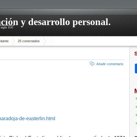
ación y desarrollo personal.
siglo XXI
itante
25 conectados
Ańadir comentario
-paradoja-de-easterlin.html