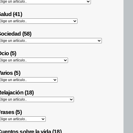
alud (41)
ociedad (58)
cio (5)
arios (5)
elajación (18)
rases (5)
uentos sobre la vida (18)