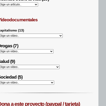
Vídeodocumentales
apitalismo (13)
rogas (7)
alud (9)
ociedad (5)
ona a este proyecto (paypal / tarjeta)