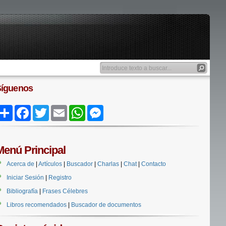
Síguenos
Share
Facebook
Twitter
Email
WhatsApp
Messenger
Menú Principal
Acerca de
|
Artículos
|
Buscador
|
Charlas
|
Chat
|
Contacto
Iniciar Sesión
|
Registro
Bibliografía
|
Frases Célebres
Libros recomendados
|
Buscador de documentos