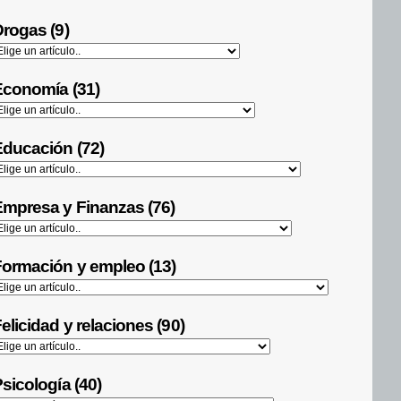
rogas (9)
Economía (31)
ducación (72)
mpresa y Finanzas (76)
ormación y empleo (13)
elicidad y relaciones (90)
sicología (40)