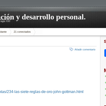
ación y desarrollo personal.
siglo XXI
itante
21 conectados
Ańadir comentario
tas/234-las-siete-reglas-de-oro-john-gottman.html