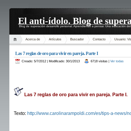
El anti-ídolo. Blog de super
Blog de superación desarrollo personal. Aprendiendo a pensar. Una educación del 
Acerca de
Artículos
Buscador
Contacto
Usuario: Vis
Las 7 reglas de oro para vivir en pareja. Parte I
Creado: 5/7/2012 | Modificado: 30/1/2013
6718 visitas |
Ver todas
Las 7 reglas de oro para vivir en pareja. Parte I.
Texto:
http://www.carolinarampoldi.com/es/tips-a-news/no