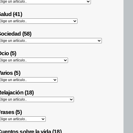
alud (41)
ociedad (58)
cio (5)
arios (5)
elajación (18)
rases (5)
uentos sobre la vida (18)