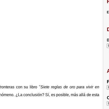
E
D
P
onteras con su libro "
Siete reglas de oro para vivir en
fenómeno. ¿La conclusión? Sí, es posible, más allá de esta
C