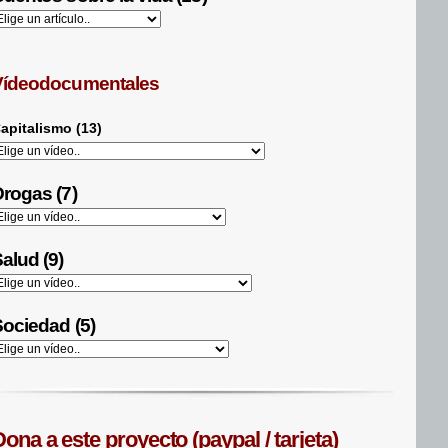
Vídeodocumentales
apitalismo (13)
rogas (7)
alud (9)
ociedad (5)
ona a este proyecto (paypal / tarjeta)