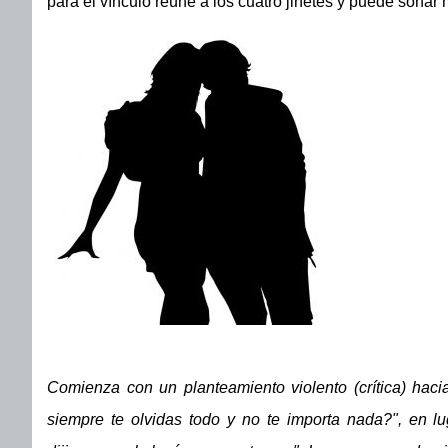
para el vínculo reúne a los cuatro jinetes y puede sonar
Comienza con un planteamiento violento (crítica) hacia
siempre te olvidas todo y no te importa nada?", en l