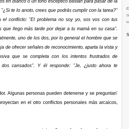
jos en blanco o un tono escéptico bastan para pasar de la
C
: "¿Si te lo anoto, crees que podrás cumplir con la tarea?"
S
 el conflicto: "El problema no soy yo, sos vos con tus
te
s que llego más tarde por dejar a tu mamá en su casa".
S
lmente, uno de los dos, por lo general el hombre que se
a de ofrecer señales de reconocimiento, aparta la vista y
osiva que se completa con los intentos frustrados de
 dos cansados". Y él responde: "Je, ¿justo ahora te
dor. Algunas personas pueden detenerse y se preguntan'
royectan en el otro conflictos personales más arcaicos,