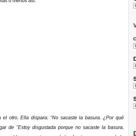
 más o menos así:
C
D
S
S
 el otro. Ella dispara: "No sacaste la basura. ¿Por qué
ugar de "Estoy disgustada porque no sacaste la basura,
D