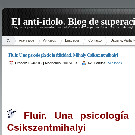
El anti-ídolo. Blog de superac
Blog de superación desarrollo personal. Aprendiendo a pensar. Una educación del siglo
Acerca de
Artículos
Buscador
Contacto
Usuario: Visitant
Fluir. Una psicología de la felicidad. Mihaly Csikszentmihalyi
Creado: 19/4/2012 | Modificado: 30/1/2013
6237 visitas |
Ver todas
Fluir. Una psicología 
Csikszentmihalyi