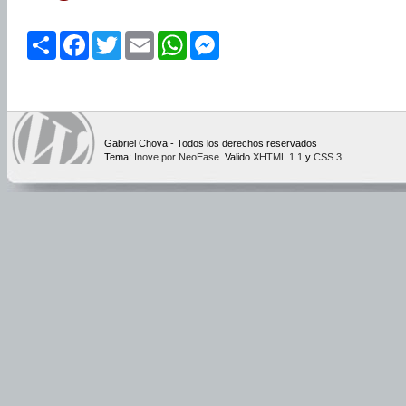
Share
Facebook
Twitter
Email
WhatsApp
Messenger
Gabriel Chova - Todos los derechos reservados
Tema:
Inove por NeoEase
. Valido
XHTML 1.1
y
CSS 3
.