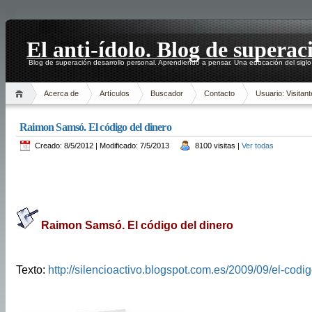
El anti-ídolo. Blog de superac
Blog de superación desarrollo personal. Aprendiendo a pensar. Una educación del siglo
Acerca de
Artículos
Buscador
Contacto
Usuario: Visitant
Raimon Samsó. El código del dinero
Creado: 8/5/2012 | Modificado: 7/5/2013
8100 visitas |
Ver todas
Raimon Samsó. El código del dinero
Texto:
http://silencioactivo.blogspot.com.es/2009/09/el-codig