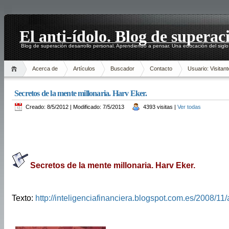
El anti-ídolo. Blog de superac
Blog de superación desarrollo personal. Aprendiendo a pensar. Una educación del siglo
Acerca de
Artículos
Buscador
Contacto
Usuario: Visitant
Secretos de la mente millonaria. Harv Eker.
Creado: 8/5/2012 | Modificado: 7/5/2013
4393 visitas |
Ver todas
Secretos de la mente millonaria. Harv Eker.
Texto:
http://inteligenciafinanciera.blogspot.com.es/2008/11