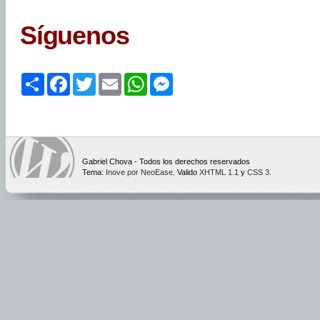
Síguenos
Share
Facebook
Twitter
Email
WhatsApp
Messenger
Gabriel Chova - Todos los derechos reservados
Tema:
Inove por NeoEase
. Valido
XHTML 1.1
y
CSS 3
.