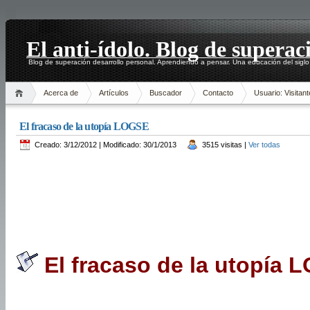
El anti-ídolo. Blog de superac
Blog de superación desarrollo personal. Aprendiendo a pensar. Una educación del siglo
Acerca de
Artículos
Buscador
Contacto
Usuario: Visitant
El fracaso de la utopía LOGSE
Creado: 3/12/2012 | Modificado: 30/1/2013
3515 visitas |
Ver todas
El fracaso de la utopía 