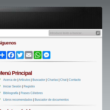
Síguenos
Share
Facebook
Twitter
Email
WhatsApp
Messenger
Menú Principal
Acerca de
|
Artículos
|
Buscador
|
Charlas
|
Chat
|
Contacto
Iniciar Sesión
|
Registro
Bibliografía
|
Frases Célebres
Libros recomendados
|
Buscador de documentos