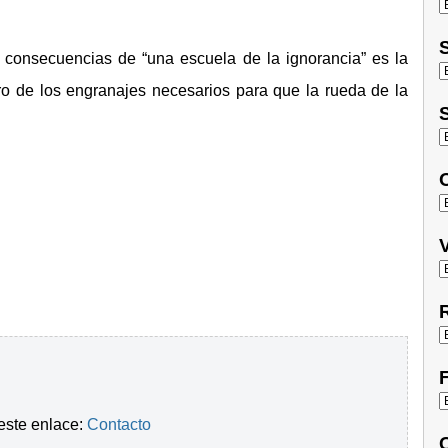
S
s consecuencias de “una escuela de la ignorancia” es la
o de los engranajes necesarios para que la rueda de la
S
O
V
R
F
este enlace:
Contacto
C