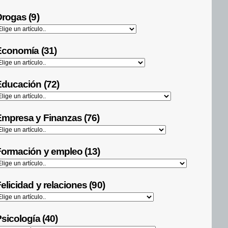
rogas (9)
Economía (31)
ducación (72)
mpresa y Finanzas (76)
ormación y empleo (13)
elicidad y relaciones (90)
sicología (40)