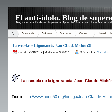
El anti-ídolo. Blog de super
Blog de superación desarrollo personal. Aprendiendo a pensar. Una educación del 
Acerca de
Artículos
Buscador
Contacto
Usuario: Vis
La escuela de la ignorancia. Jean-Claude Michéa (3)
Creado: 25/10/2012 | Modificado: 30/1/2013
3558 visitas |
Ver todas
La escuela de la ignorancia. Jean-Claude Michéa
Texto:
http://www.nodo50.org/tortuga/Jean-Claude-Mich