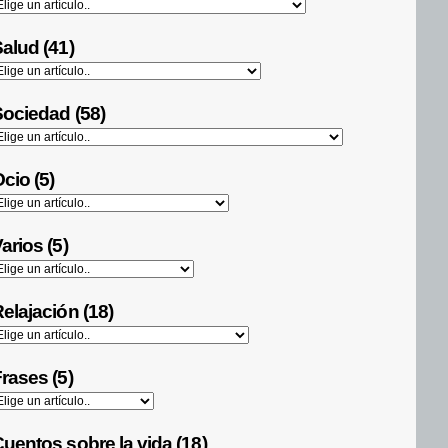
alud (41)
ociedad (58)
cio (5)
arios (5)
elajación (18)
rases (5)
uentos sobre la vida (18)