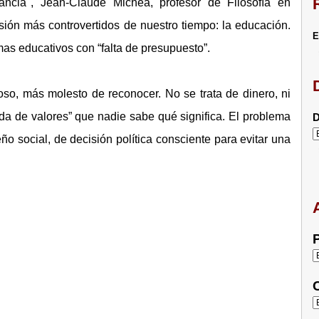
ancia", Jean-Claude Michéa, profesor de Filosofía en
ión más controvertidos de nuestro tiempo: la educación.
E
mas educativos con “falta de presupuesto”.
so, más molesto de reconocer. No se trata de dinero, ni
ida de valores” que nadie sabe qué significa. El problema
D
o social, de decisión política consciente para evitar una
P
C