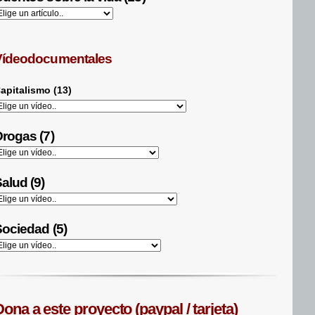
Vídeodocumentales
apitalismo (13)
rogas (7)
alud (9)
ociedad (5)
ona a este proyecto (paypal / tarjeta)