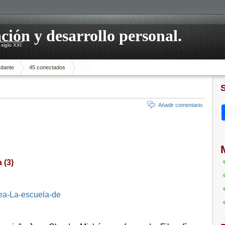
ación y desarrollo personal.
siglo XXI
itante
45 conectados
Ańadir comentario
 (3)
ea-La-escuela-de