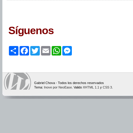
Síguenos
Share
Facebook
Twitter
Email
WhatsApp
Messenger
Gabriel Chova - Todos los derechos reservados
Tema:
Inove por NeoEase
. Valido
XHTML 1.1
y
CSS 3
.