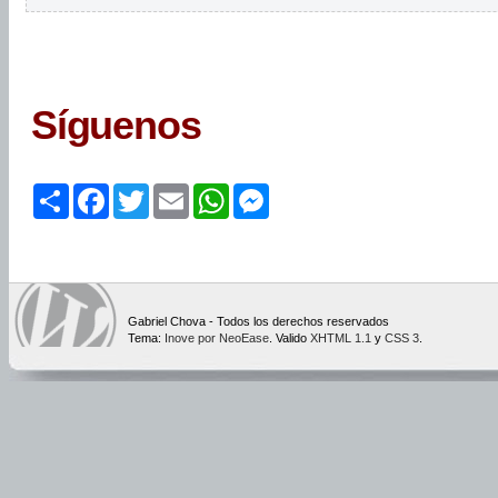
Síguenos
Share
Facebook
Twitter
Email
WhatsApp
Messenger
Gabriel Chova - Todos los derechos reservados
Tema:
Inove por NeoEase
. Valido
XHTML 1.1
y
CSS 3
.