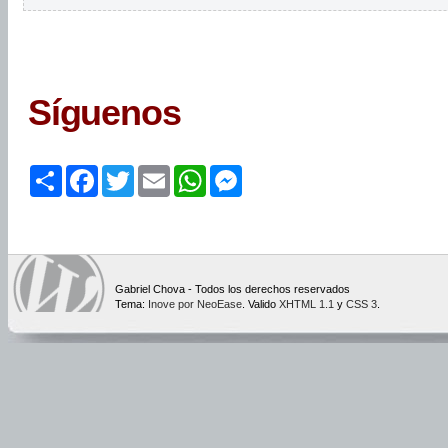
Síguenos
Share
Facebook
Twitter
Email
WhatsApp
Messenger
Gabriel Chova - Todos los derechos reservados
Tema:
Inove por NeoEase
. Valido
XHTML 1.1
y
CSS 3
.