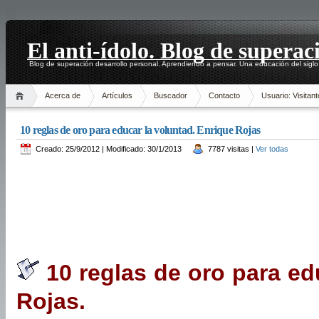
El anti-ídolo. Blog de superac
Blog de superación desarrollo personal. Aprendiendo a pensar. Una educación del siglo
Acerca de
Artículos
Buscador
Contacto
Usuario: Visitant
10 reglas de oro para educar la voluntad. Enrique Rojas
Creado: 25/9/2012 | Modificado: 30/1/2013
7787 visitas |
Ver todas
10 reglas de oro para ed
Rojas.