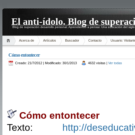
El anti-ídolo. Blog de superac
Blog de superación desarrollo personal. Aprendiendo a pensar. Una educación del siglo
Acerca de
Artículos
Buscador
Contacto
Usuario: Visitant
Cómo entontecer
Creado: 21/7/2012 | Modificado: 30/1/2013
4632 visitas |
Ver todas
Cómo entontecer
Texto:
http://deseduca