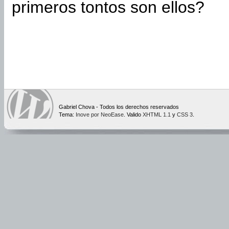
primeros tontos son ellos?
Gabriel Chova - Todos los derechos reservados
Tema:
Inove por NeoEase
. Valido
XHTML 1.1
y
CSS 3
.