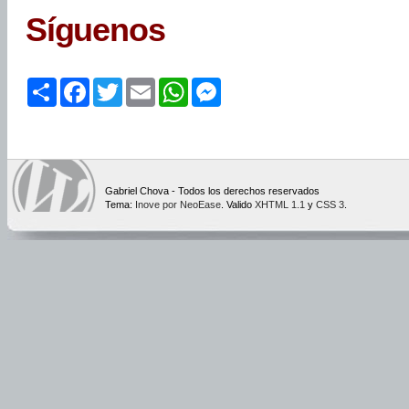
Síguenos
Share
Facebook
Twitter
Email
WhatsApp
Messenger
Gabriel Chova - Todos los derechos reservados
Tema:
Inove por NeoEase
. Valido
XHTML 1.1
y
CSS 3
.