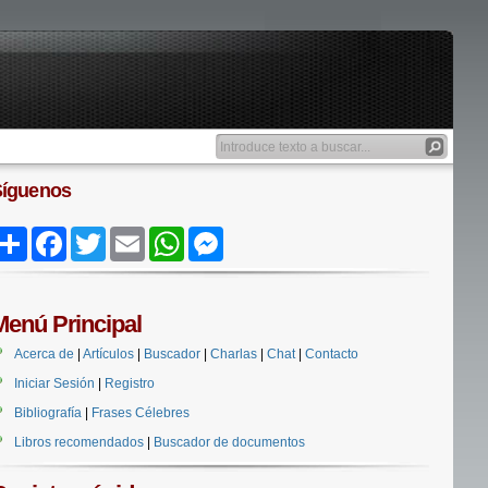
Síguenos
Share
Facebook
Twitter
Email
WhatsApp
Messenger
Menú Principal
Acerca de
|
Artículos
|
Buscador
|
Charlas
|
Chat
|
Contacto
Iniciar Sesión
|
Registro
Bibliografía
|
Frases Célebres
Libros recomendados
|
Buscador de documentos