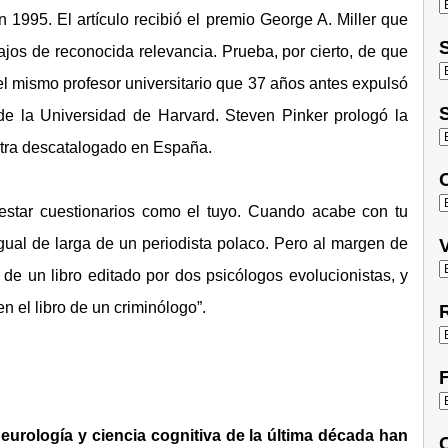
 1995. El artículo recibió el premio George A. Miller que
S
ajos de reconocida relevancia. Prueba, por cierto, de que
s el mismo profesor universitario que 37 años antes expulsó
S
de la Universidad de Harvard. Steven Pinker prologó la
entra descatalogado en España.
O
testar cuestionarios como el tuyo. Cuando acabe con tu
gual de larga de un periodista polaco. Pero al margen de
V
 de un libro editado por dos psicólogos evolucionistas, y
n el libro de un criminólogo”.
R
F
eurología y ciencia cognitiva de la última década han
C