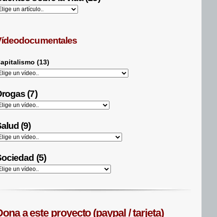
Vídeodocumentales
apitalismo (13)
rogas (7)
alud (9)
ociedad (5)
ona a este proyecto (paypal / tarjeta)