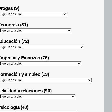
rogas (9)
Economía (31)
ducación (72)
mpresa y Finanzas (76)
ormación y empleo (13)
elicidad y relaciones (90)
sicología (40)