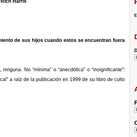
 Rich Harris
E
miento de sus hijos cuando estos se encuentran fuera
D
ninguna. No “mínima” o “anecdótica” o “insignificante”:
al” a raíz de la publicación en 1999 de su libro de culto
P
C