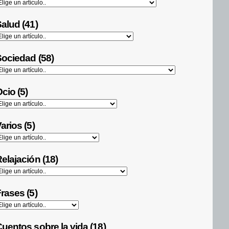
alud (41)
ociedad (58)
cio (5)
arios (5)
elajación (18)
rases (5)
uentos sobre la vida (18)