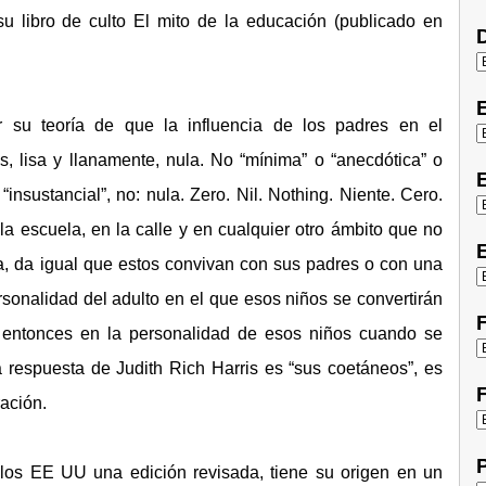
u libro de culto El mito de la educación (publicado en
D
r su teoría de que la influencia de los padres en el
s, lisa y llanamente, nula. No “mínima” o “anecdótica” o
E
o “insustancial”, no: nula. Zero. Nil. Nothing. Niente. Cero.
a escuela, en la calle y en cualquier otro ámbito que no
E
a, da igual que estos convivan con sus padres o con una
sonalidad del adulto en el que esos niños se convertirán
F
e entonces en la personalidad de esos niños cuando se
la respuesta de Judith Rich Harris es “sus coetáneos”, es
F
ación.
P
 los EE UU una edición revisada, tiene su origen en un