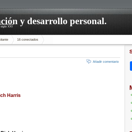
ación y desarrollo personal.
siglo XXI
itante
16 conectados
Ańadir comentario
ich Harris