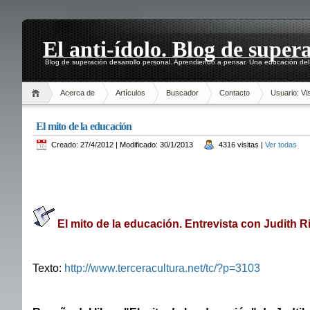
El anti-ídolo. Blog de super
Blog de superación desarrollo personal. Aprendiendo a pensar. Una educación del 
Acerca de
Artículos
Buscador
Contacto
Usuario: Vis
El mito de la educación
Creado: 27/4/2012 | Modificado: 30/1/2013
4316 visitas |
Ver todas
El mito de la educación. Entrevista con Judith R
Texto:
http://www.terceracultura.net/tc/?p=3103