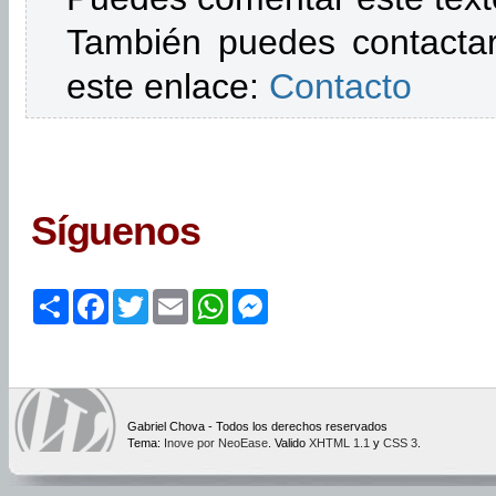
También puedes contactar
este enlace:
Contacto
Síguenos
Share
Facebook
Twitter
Email
WhatsApp
Messenger
Gabriel Chova - Todos los derechos reservados
Tema:
Inove por NeoEase
. Valido
XHTML 1.1
y
CSS 3
.