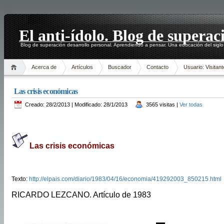
El anti-ídolo. Blog de superac
Blog de superación desarrollo personal. Aprendiendo a pensar. Una educación del siglo
Acerca de
Artículos
Buscador
Contacto
Usuario: Visitant
Las crisis económicas
Creado: 28/2/2013 | Modificado: 28/1/2013
3565 visitas |
Ver todas
Las crisis económicas
Texto:
http://elpais.com/diario/1983/04/16/economia/419292003_850215.html
RICARDO LEZCANO. Artículo de 1983