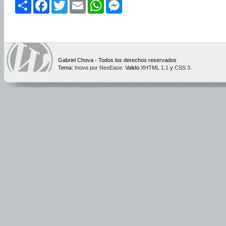
Share
Facebook
Twitter
Email
WhatsApp
Messenger
Gabriel Chova - Todos los derechos reservados
Tema:
Inove por NeoEase
. Valido
XHTML 1.1
y
CSS 3
.