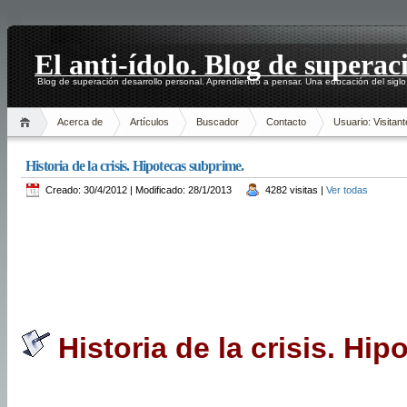
El anti-ídolo. Blog de superac
Blog de superación desarrollo personal. Aprendiendo a pensar. Una educación del siglo
Acerca de
Artículos
Buscador
Contacto
Usuario: Visitant
Historia de la crisis. Hipotecas subprime.
Creado: 30/4/2012 | Modificado: 28/1/2013
4282 visitas |
Ver todas
Historia de la crisis. Hi