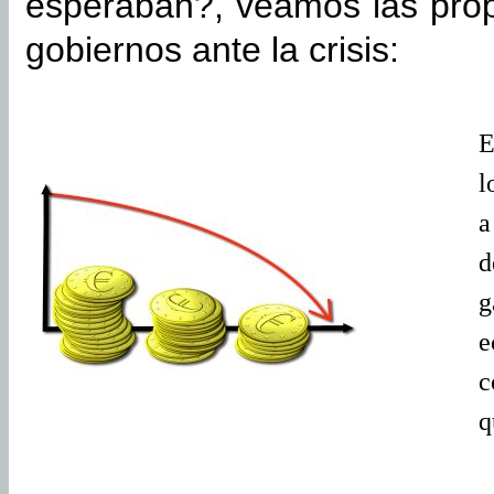
esperaban?, veamos las pro
gobiernos ante la crisis:
E
l
a
d
g
e
c
q