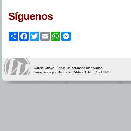
Síguenos
Share
Facebook
Twitter
Email
WhatsApp
Messenger
Gabriel Chova - Todos los derechos reservados
Tema:
Inove por NeoEase
. Valido
XHTML 1.1
y
CSS 3
.