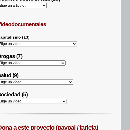
Vídeodocumentales
apitalismo (13)
rogas (7)
alud (9)
ociedad (5)
ona a este proyecto (paypal / tarjeta)