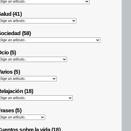
alud (41)
ociedad (58)
cio (5)
arios (5)
elajación (18)
rases (5)
uentos sobre la vida (18)