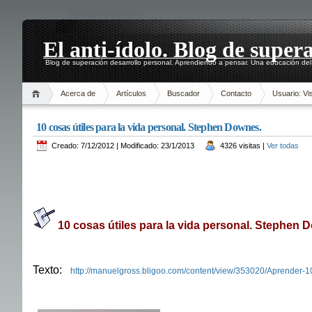
El anti-ídolo. Blog de super
Blog de superación desarrollo personal. Aprendiendo a pensar. Una educación del 
Acerca de
Artículos
Buscador
Contacto
Usuario: Vis
10 cosas útiles para la vida personal. Stephen Downes.
Creado: 7/12/2012 | Modificado: 23/1/2013
4326 visitas |
Ver todas
10 cosas útiles para la vida personal. Stephen 
Texto:
http://manuelgross.bligoo.com/content/view/353020/Aprender-10