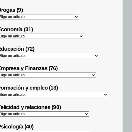
rogas (9)
Economía (31)
ducación (72)
mpresa y Finanzas (76)
ormación y empleo (13)
elicidad y relaciones (90)
sicología (40)