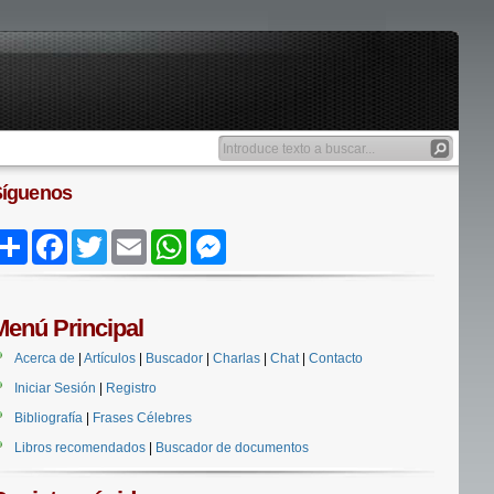
Síguenos
Share
Facebook
Twitter
Email
WhatsApp
Messenger
Menú Principal
Acerca de
|
Artículos
|
Buscador
|
Charlas
|
Chat
|
Contacto
Iniciar Sesión
|
Registro
Bibliografía
|
Frases Célebres
Libros recomendados
|
Buscador de documentos