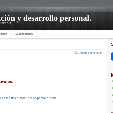
ación y desarrollo personal.
siglo XXI
itante
23 conectados
Ańadir comentario
Downes.
-cosas-utiles-para-la-vida-personal.html