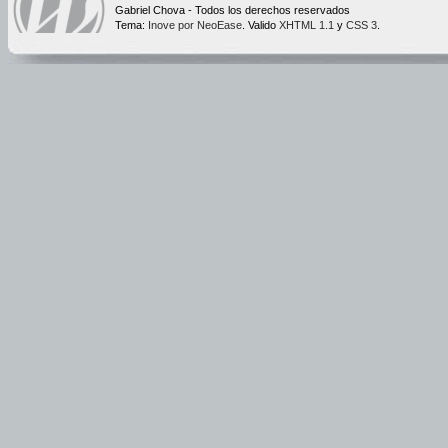
Gabriel Chova - Todos los derechos reservados
Tema:
Inove por NeoEase
. Valido
XHTML 1.1
y
CSS 3
.