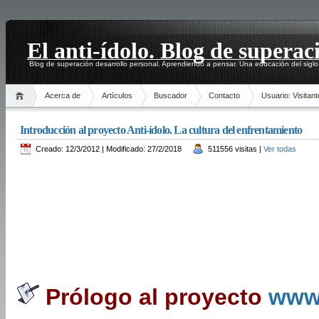
El anti-ídolo. Blog de superac
Blog de superación desarrollo personal. Aprendiendo a pensar. Una educación del siglo
Acerca de
Artículos
Buscador
Contacto
Usuario: Visitant
Introducción al proyecto Anti-ídolo. La cultura del enfrentamiento
Creado: 12/3/2012 | Modificado: 27/2/2018
511556 visitas |
Ver todas
Prólogo al proyecto
www.