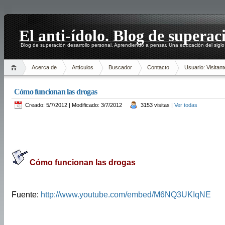
El anti-ídolo. Blog de superac
Blog de superación desarrollo personal. Aprendiendo a pensar. Una educación del siglo
Acerca de
Artículos
Buscador
Contacto
Usuario: Visitant
Cómo funcionan las drogas
Creado: 5/7/2012 | Modificado: 3/7/2012
3153 visitas |
Ver todas
Cómo funcionan las drogas
Fuente:
http://www.youtube.com/embed/M6NQ3UKIqNE