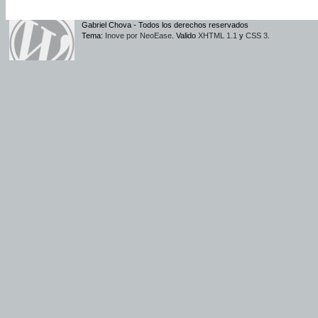
Gabriel Chova - Todos los derechos reservados
Tema:
Inove por NeoEase
. Valido
XHTML 1.1
y
CSS 3
.