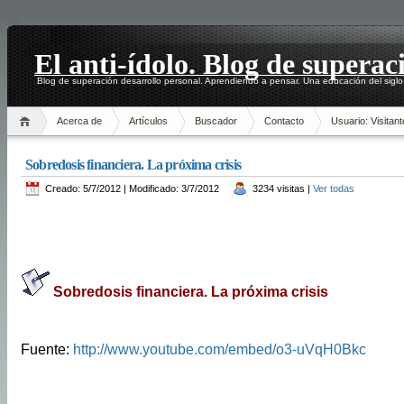
El anti-ídolo. Blog de superac
Blog de superación desarrollo personal. Aprendiendo a pensar. Una educación del siglo
Acerca de
Artículos
Buscador
Contacto
Usuario: Visitant
Sobredosis financiera. La próxima crisis
Creado: 5/7/2012 | Modificado: 3/7/2012
3234 visitas |
Ver todas
Sobredosis financiera. La próxima crisis
Fuente:
http://www.youtube.com/embed/o3-uVqH0Bkc