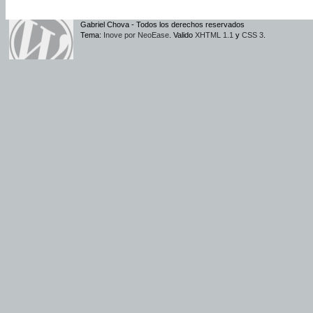
Gabriel Chova - Todos los derechos reservados
Tema:
Inove por NeoEase
. Valido
XHTML 1.1
y
CSS 3
.