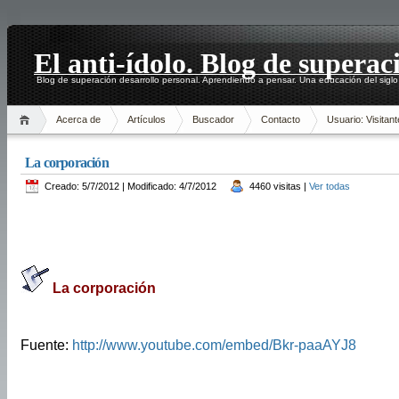
El anti-ídolo. Blog de superac
Blog de superación desarrollo personal. Aprendiendo a pensar. Una educación del siglo
Acerca de
Artículos
Buscador
Contacto
Usuario: Visitant
La corporación
Creado: 5/7/2012 | Modificado: 4/7/2012
4460 visitas |
Ver todas
La corporación
Fuente:
http://www.youtube.com/embed/Bkr-paaAYJ8