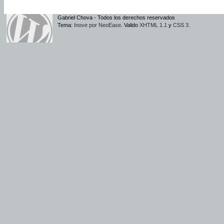
Gabriel Chova - Todos los derechos reservados
Tema:
Inove por NeoEase
. Valido
XHTML 1.1
y
CSS 3
.